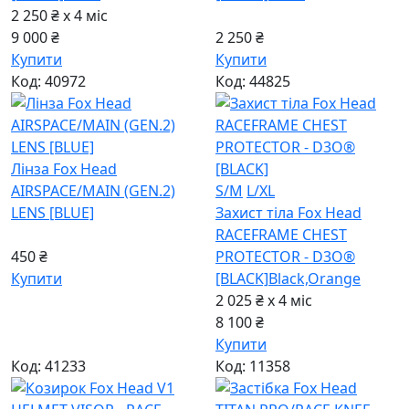
2 250 ₴ x 4
міс
9 000 ₴
2 250 ₴
Купити
Купити
Код: 40972
Код: 44825
Лінза Fox Head
AIRSPACE/MAIN (GEN.2)
S/M
L/XL
LENS [BLUE]
Захист тіла Fox Head
RACEFRAME CHEST
450 ₴
PROTECTOR - D3O®
Купити
[BLACK]
Black,Orange
2 025 ₴ x 4
міс
8 100 ₴
Купити
Код: 41233
Код: 11358