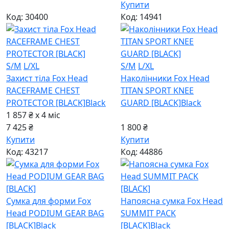
Купити
Код: 30400
Код: 14941
S/M
L/XL
S/M
L/XL
Захист тіла Fox Head
Наколінники Fox Head
RACEFRAME CHEST
TITAN SPORT KNEE
PROTECTOR [BLACK]
Black
GUARD [BLACK]
Black
1 857 ₴ x 4
міс
7 425 ₴
1 800 ₴
Купити
Купити
Код: 43217
Код: 44886
Сумка для форми Fox
Напоясна сумка Fox Head
Head PODIUM GEAR BAG
SUMMIT PACK
[BLACK]
Black
[BLACK]
Black