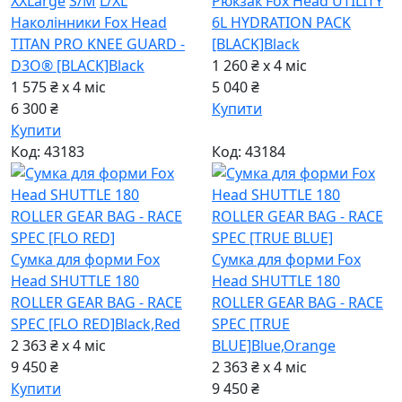
XXLarge
S/M
L/XL
Рюкзак Fox Head UTILITY
Наколінники Fox Head
6L HYDRATION PACK
TITAN PRO KNEE GUARD -
[BLACK]
Black
D3O® [BLACK]
Black
1 260 ₴ x 4
міс
1 575 ₴ x 4
міс
5 040 ₴
6 300 ₴
Купити
Купити
Код: 43183
Код: 43184
Сумка для форми Fox
Сумка для форми Fox
Head SHUTTLE 180
Head SHUTTLE 180
ROLLER GEAR BAG - RACE
ROLLER GEAR BAG - RACE
SPEC [FLO RED]
Black,Red
SPEC [TRUE
2 363 ₴ x 4
міс
BLUE]
Blue,Orange
9 450 ₴
2 363 ₴ x 4
міс
Купити
9 450 ₴