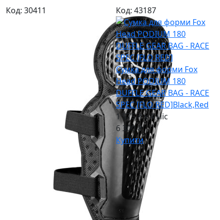
Код: 30411
Код: 43187
Сумка для форми Fox
Head PODIUM 180
DUFFLE GEAR BAG - RACE
SPEC [FLO RED]
Black,Red
1 575 ₴ x 4
міс
6 300 ₴
Купити