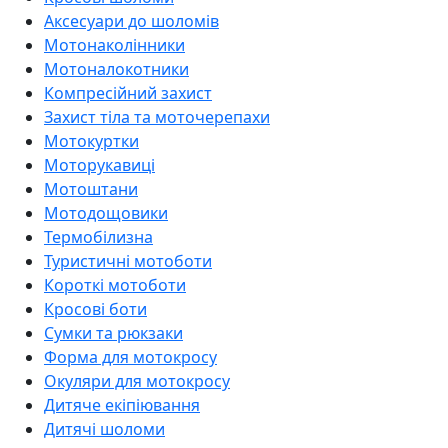
Аксесуари до шоломів
Мотонаколінники
Мотоналокотники
Компресійний захист
Захист тіла та моточерепахи
Мотокуртки
Моторукавиці
Мотоштани
Мотодощовики
Термобілизна
Туристичні мотоботи
Короткі мотоботи
Кросові боти
Сумки та рюкзаки
Форма для мотокросу
Окуляри для мотокросу
Дитяче екіпіювання
Дитячі шоломи