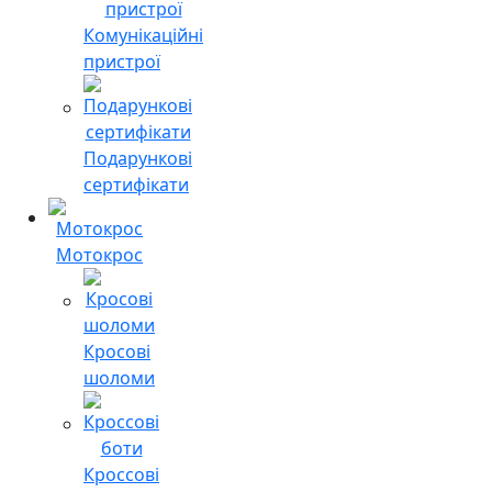
Комунікаційні
пристрої
Подарункові
сертифікати
Мотокрос
Кросові
шоломи
Кроссові