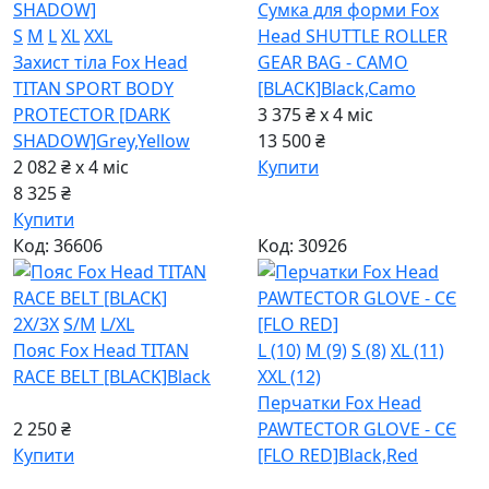
Сумка для форми Fox
S
M
L
XL
XXL
Head SHUTTLE ROLLER
Захист тіла Fox Head
GEAR BAG - CAMO
TITAN SPORT BODY
[BLACK]
Black,Camo
PROTECTOR [DARK
3 375 ₴ x 4
міс
SHADOW]
Grey,Yellow
13 500 ₴
2 082 ₴ x 4
міс
Купити
8 325 ₴
Купити
Код: 36606
Код: 30926
2X/3X
S/M
L/XL
Пояс Fox Head TITAN
L (10)
M (9)
S (8)
XL (11)
RACE BELT [BLACK]
Black
XXL (12)
Перчатки Fox Head
2 250 ₴
PAWTECTOR GLOVE - CЄ
Купити
[FLO RED]
Black,Red