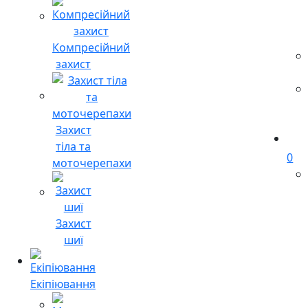
Компресійний
захист
Захист
тіла та
0
моточерепахи
Захист
шиї
Екіпіювання