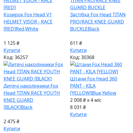
Козирок Fox Head V1
Застібка Fox Head TITAN
HELMET VISOR - RACE
PRO/RACE KNEE GUARD
[RED]
Red,White
BUCKLE
Black
1 125 ₴
611 ₴
Купити
Купити
Код: 36257
Код: 30368
Штани Fox Head 360
Дитячі наколінники Fox
PANT - KILA
Head TITAN RACE YOUTH
[YELLOW]
Blue,Yellow
KNEE GUARD
2 008 ₴ x 4
міс
[BLACK]
Black
8 031 ₴
Купити
2 475 ₴
Купити