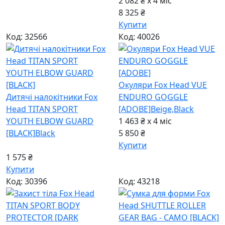
2 082 ₴ x 4
міс
8 325 ₴
Купити
Код: 32566
Код: 40026
Окуляри Fox Head VUE
Дитячі налокітники Fox
ENDURO GOGGLE
Head TITAN SPORT
[ADOBE]
Beige,Black
YOUTH ELBOW GUARD
1 463 ₴ x 4
міс
[BLACK]
Black
5 850 ₴
Купити
1 575 ₴
Купити
Код: 30396
Код: 43218