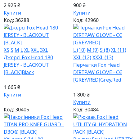
2 925 ₴
900 ₴
Купити
Купити
Код: 36288
Код: 42960
XS
S
M
L
XL
XXL
3XL
L (10)
M (9)
S (8)
XL (11)
Джерсі Fox Head 180
XXL (12)
XXXL (13)
JERSEY - BLACKOUT
Перчатки Fox Head
[BLACK]
Black
DIRTPAW GLOVE - CЄ
[GREY/RED]
Grey,Red
1 665 ₴
Купити
1 800 ₴
Купити
Код: 30405
Код: 30484