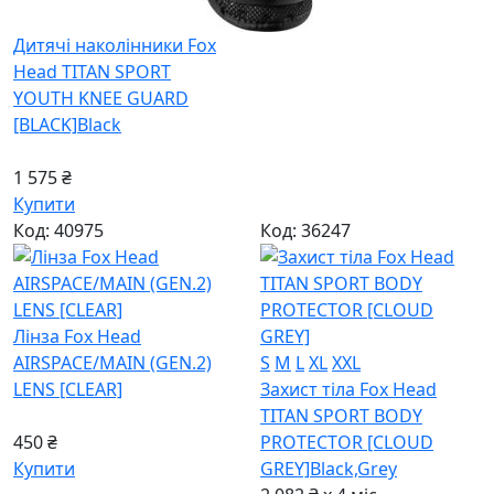
Дитячі наколінники Fox
Head TITAN SPORT
YOUTH KNEE GUARD
[BLACK]
Black
1 575 ₴
Купити
Код: 40975
Код: 36247
Лінза Fox Head
AIRSPACE/MAIN (GEN.2)
S
M
L
XL
XXL
LENS [CLEAR]
Захист тіла Fox Head
TITAN SPORT BODY
450 ₴
PROTECTOR [CLOUD
Купити
GREY]
Black,Grey