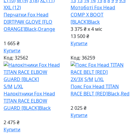
L (10)
M (9)
S (8)
XL (11)
13
13
14
14
15
8
8
9
9
9.5
XXL (12)
Мотоботі Fox Head
Перчатки Fox Head
COMP X BOOT
DIRTPAW GLOVE [FLO
[BLACK]
Black
ORANGE]
Black,Orange
3 375 ₴ x 4
міс
13 500 ₴
1 665 ₴
Купити
Купити
Код: 32562
Код: 36259
2X/3X
S/M
L/XL
S/M
L/XL
Пояс Fox Head TITAN
Налокітники Fox Head
RACE BELT [RED]
Black,Red
TITAN RACE ELBOW
GUARD [BLACK]
Black
2 025 ₴
Купити
2 475 ₴
Купити