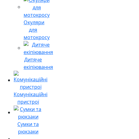
Окуляри
для
мотокросу
Дитяче
екіпіювання
Комунікаційні
пристрої
Сумки та
рюкзаки