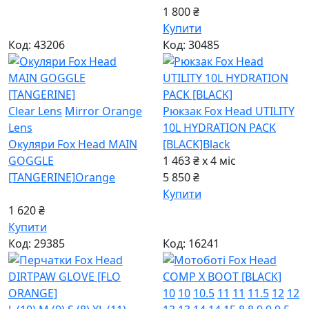
1 800 ₴
Купити
Код: 43206
Код: 30485
Clear Lens
Mirror Orange
Рюкзак Fox Head UTILITY
Lens
10L HYDRATION PACK
Окуляри Fox Head MAIN
[BLACK]
Black
GOGGLE
1 463 ₴ x 4
міс
[TANGERINE]
Orange
5 850 ₴
Купити
1 620 ₴
Купити
Код: 29385
Код: 16241
10
10
10.5
11
11
11.5
12
12