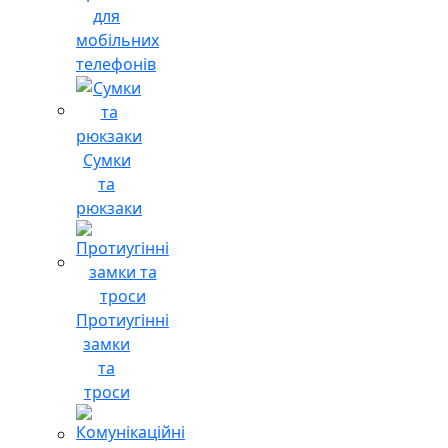
для
мобільних
телефонів
Сумки
та
рюкзаки
Протиугінні
замки
та
троси