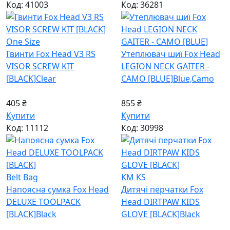
Код: 41003
Код: 36281
One Size
Гвинти Fox Head V3 RS
Утеплювач шиї Fox Head
VISOR SCREW KIT
LEGION NECK GAITER -
[BLACK]
Clear
CAMO [BLUE]
Blue,Camo
405 ₴
855 ₴
Купити
Купити
Код: 11112
Код: 30998
Belt Bag
KM
KS
Напоясна сумка Fox Head
Дитячі перчатки Fox
DELUXE TOOLPACK
Head DIRTPAW KIDS
[BLACK]
Black
GLOVE [BLACK]
Black