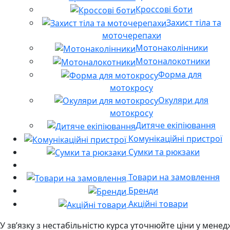
Кроссові боти
Захист тіла та
моточерепахи
Мотонаколінники
Мотоналокотники
Форма для
мотокросу
Окуляри для
мотокросу
Дитяче екіпіювання
Комунікаційні пристрої
Сумки та рюкзаки
Товари на замовлення
Бренди
Акційні товари
У звʼязку з нестабільністю курса уточнюйте ціни у мене