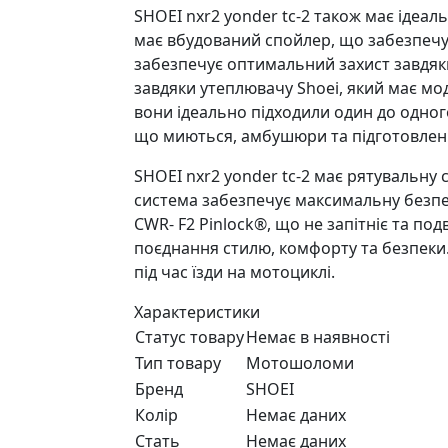
SHOEI nxr2 yonder tc-2 також має ідеа
має вбудований спойлер, що забезпечує
забезпечує оптимальний захист завдяк
завдяки утеплювачу Shoei, який має мод
вони ідеально підходили один до одног
що миються, амбушюри та підготовлені
SHOEI nxr2 yonder tc-2 має рятувальну 
система забезпечує максимальну безпек
CWR- F2 Pinlock®, що не запітніє та по
поєднання стилю, комфорту та безпеки
під час їзди на мотоциклі.
Характеристики
Статус товару
Немає в наявності
Тип товару
Мотошоломи
Бренд
SHOEI
Колір
Немає даних
Стать
Немає даних