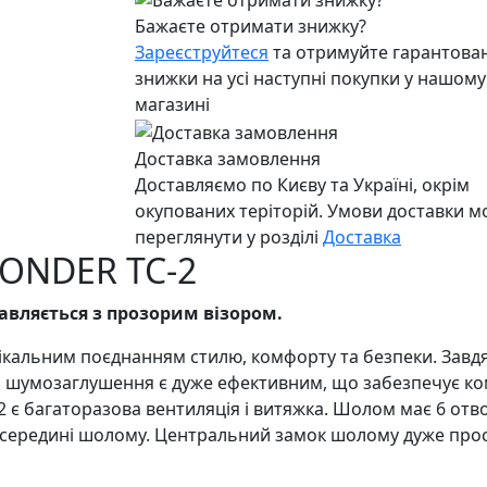
Бажаєте отримати знижку?
Зареєструйтеся
та отримуйте гарантован
знижки на усі наступні покупки у нашому
магазині
Доставка замовлення
Доставляємо по Києву та Україні, окрім
окупованих теріторій. Умови доставки 
переглянути у розділі
Доставка
YONDER TC-2
авляється з прозорим візором.
нікальним поєднанням стилю, комфорту та безпеки. Завд
 шумозаглушення є дуже ефективним, що забезпечує комф
2 є багаторазова вентиляція і витяжка. Шолом має 6 отвор
в середині шолому. Центральний замок шолому дуже про