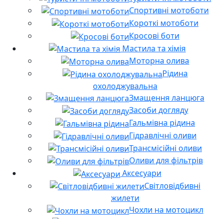
Спортивні мотоботи
Короткі мотоботи
Кросові боти
Мастила та хімія
Моторна олива
Рідина
охолоджувальна
Змащення ланцюга
Засоби догляду
Гальмівна рідина
Гідравлічні оливи
Трансмісійні оливи
Оливи для фільтрів
Аксесуари
Світловідбивні
жилети
Чохли на мотоцикл