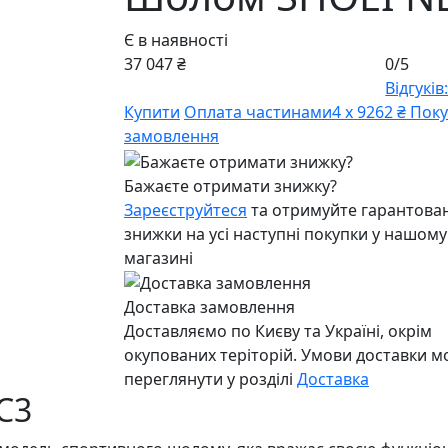
Є в наявності
37 047 ₴
0/5
Відгуків:
Купити
Оплата частинами
4 х 9262 ₴
Поку
замовлення
Бажаєте отримати знижку?
Зареєструйтеся
та отримуйте гарантован
знижки на усі наступні покупки у нашому
магазині
Доставка замовлення
Доставляємо по Києву та Україні, окрім
окупованих теріторій. Умови доставки 
переглянути у розділі
Доставка
C3