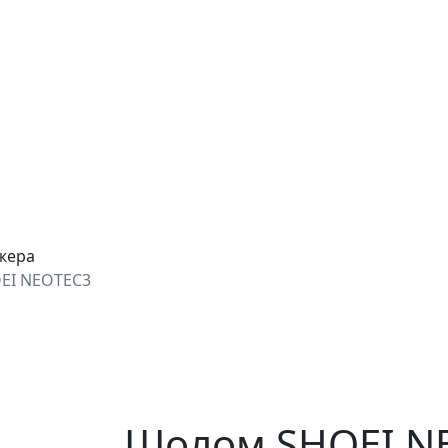
джера
EI NEOTEC3
Шолом SHOEI N