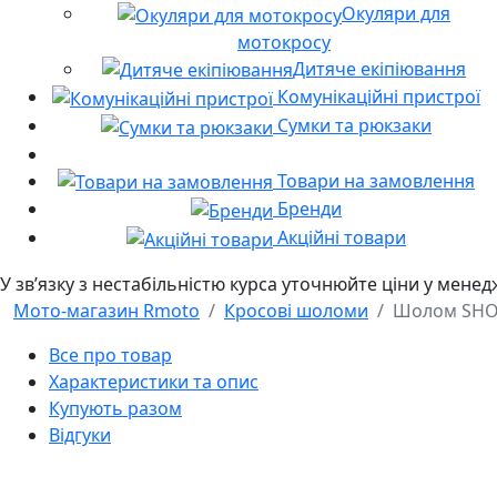
Окуляри для
мотокросу
Дитяче екіпіювання
Комунікаційні пристрої
Сумки та рюкзаки
Товари на замовлення
Бренди
Акційні товари
У звʼязку з нестабільністю курса уточнюйте ціни у мене
Мото-магазин Rmoto
Кросові шоломи
Шолом SHO
Все про товар
Характеристики та опис
Купують разом
Відгуки