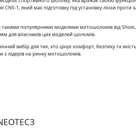
 модель спортивного шолому, яка вражає своєю функціон
i CNS-1, який має підготовку під установку лінзи проти з
 такими популярними моделями мотошоломів від Shoei, як 
ям для власників цих моделей шоломів.
нний вибір для тих, хто цінує комфорт, безпеку та якість
 з лідерів на ринку мотошоломів.
 NEOTEC3