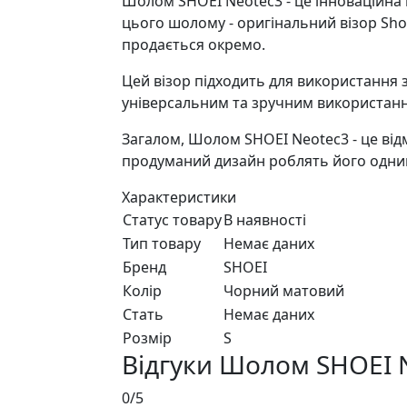
Шолом SHOEI Neotec3 - це інноваційна
цього шолому - оригінальний візор Shoe
продається окремо.
Цей візор підходить для використання з
універсальним та зручним використанн
Загалом, Шолом SHOEI Neotec3 - це відмі
продуманий дизайн роблять його одним
Характеристики
Статус товару
В наявності
Тип товару
Немає даних
Бренд
SHOEI
Колір
Чорний матовий
Стать
Немає даних
Розмір
S
Відгуки Шолом SHOEI
0/5