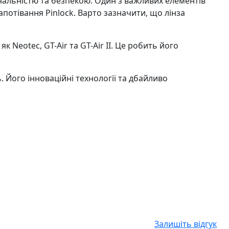
альністю та безпекою. Один з важливих елементів
апотівання Pinlock. Варто зазначити, що лінза
Neotec, GT-Air та GT-Air II. Це робить його
. Його інноваційні технології та дбайливо
Залишіть відгук