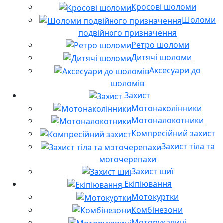
Кросові шоломи
Шоломи
подвійного призначення
Ретро шоломи
Дитячі шоломи
Аксесуари до
шоломів
Захист
Мотонаколінники
Мотоналокотники
Компресійний захист
Захист тіла та
моточерепахи
Захист шиї
Екіпіювання
Мотокуртки
Комбінезони
Моторукавиці