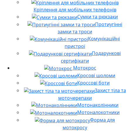
Кріплення для мобільних телефонів
Сумки та рюкзаки
Протиугінні
замки та троси
Комунікаційні
пристрої
Подарункові
сертифікати
Мотокрос
Кросові шоломи
Кроссові боти
Захист тіла та
моточерепахи
Мотонаколінники
Мотоналокотники
Форма для
мотокросу