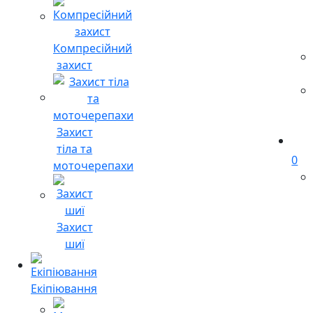
Компресійний
захист
Захист
тіла та
0
моточерепахи
Захист
шиї
Екіпіювання