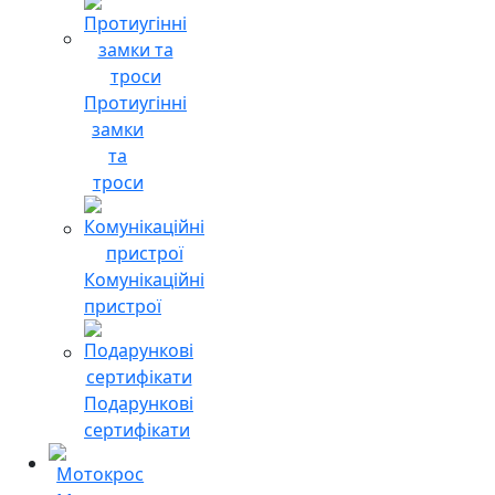
Протиугінні
замки
та
троси
Комунікаційні
пристрої
Подарункові
сертифікати