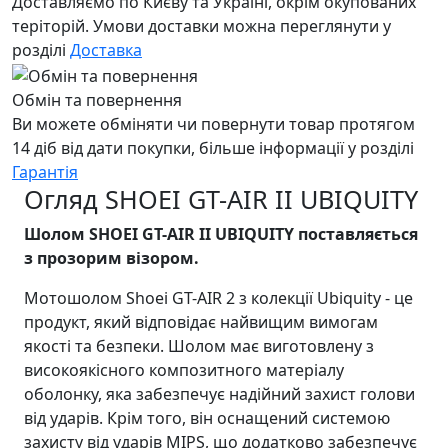
Доставляємо по Києву та Україні, окрім окупованих
теріторій. Умови доставки можна переглянути у
розділі
Доставка
Обмін та повернення
Ви можете обміняти чи повернути товар протягом
14 діб від дати покупки, більше інформації у розділі
Гарантія
Огляд SHOEI GT-AIR II UBIQUITY
Шолом SHOEI GT-AIR II UBIQUITY поставляється
з прозорим візором.
Мотошолом Shoei GT-AIR 2 з колекції Ubiquity - це
продукт, який відповідає найвищим вимогам
якості та безпеки. Шолом має виготовлену з
високоякісного композитного матеріалу
оболонку, яка забезпечує надійний захист голови
від ударів. Крім того, він оснащений системою
захисту від ударів MIPS, що додатково забезпечує