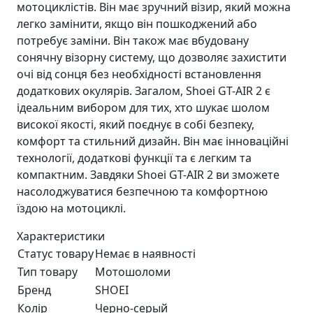
мотоциклістів. Він має зручний візир, який можна
легко замінити, якщо він пошкоджений або
потребує заміни. Він також має вбудовану
сонячну візорну систему, що дозволяє захистити
очі від сонця без необхідності встановлення
додаткових окулярів. Загалом, Shoei GT-AIR 2 є
ідеальним вибором для тих, хто шукає шолом
високої якості, який поєднує в собі безпеку,
комфорт та стильний дизайн. Він має інноваційні
технології, додаткові функції та є легким та
компактним. Завдяки Shoei GT-AIR 2 ви зможете
насолоджуватися безпечною та комфортною
їздою на мотоциклі.
Характеристики
Статус товару
Немає в наявності
Тип товару
Мотошоломи
Бренд
SHOEI
Колір
Черно-серый