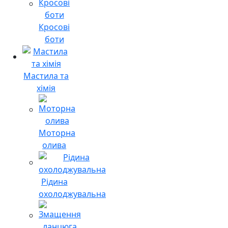
Кросові
боти
Мастила та
хімія
Моторна
олива
Рідина
охолоджувальна