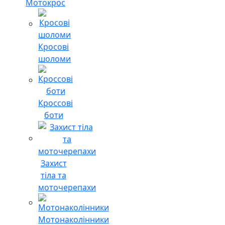
Мотокрос
Кросові
шоломи
Кроссові
боти
Захист
тіла та
моточерепахи
Мотонаколінники