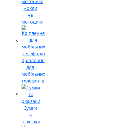
Чохли
на
мотоцикл
Кріплення
для
мобільних
телефонів
Сумки
та
рюкзаки