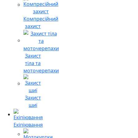
Компресійний
захист
Захист
тіла та
моточерепахи
Захист
шиї
Екіпіювання