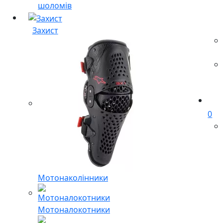
шоломів
Захист
0
Мотонаколінники
Мотоналокотники