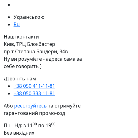
Українською
Ru
Наші контакти
Київ, ТРЦ Блокбастер
пр-т Степана Бандери, 34в
Ну ви розумієте - адреса сама за
себе говорить )
Дзвоніть нам
+38 050 411-11-81
+38 050 333-11-81
Або
реєструйтесь
та отримуйте
гарантований промо-код
00
00
Пн - Нд: з 11
по 19
Без вихідних