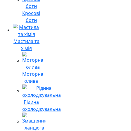
Кросові
боти
Мастила та
хімія
Моторна
олива
Рідина
охолоджувальна