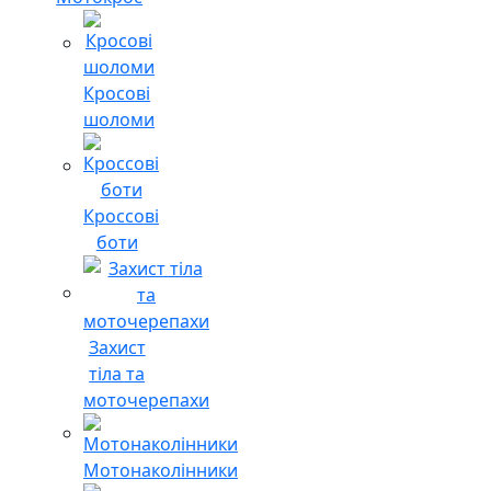
Кросові
шоломи
Кроссові
боти
Захист
тіла та
моточерепахи
Мотонаколінники