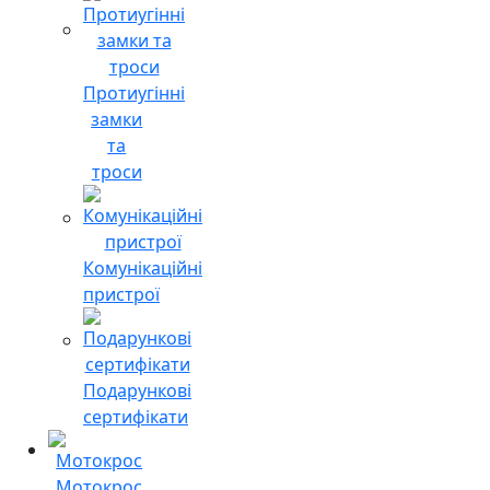
Протиугінні
замки
та
троси
Комунікаційні
пристрої
Подарункові
сертифікати
Мотокрос