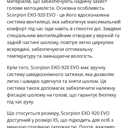
матеріалів, що забезпечують надійну захист
голови мотоцикліста. Основна особливість
Scorpion EXO-920 EVO - це його вдосконалена
система вентиляції, яка забезпечує максимальний
комфорт під час їзди навіть в спекотні дні. Завдяки
спеціальним вентиляційним отворам у верхній та
задній частині шолому, повітря легко циркулює
всередині, забезпечуючи оптимальну
температуру та зменшуючи вологість.
Крім того, Scorpion EXO-920 EVO має зручну
систему швидкознімного затяжки, яка дозволяє
легко і швидко одягнути та зняти шолом. Ця
система також допомагає забезпечити належну
фіксацію шолому на голові, що гарантує безпеку
під час руху.
Що стосується розміру, Scorpion EXO-920 EVO
доступний у розмірі XS, що підходить для осіб з
меншою головною окружністю. Проте, важливо