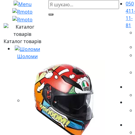
050
411
11-
81
Каталог товарів
Шоломи