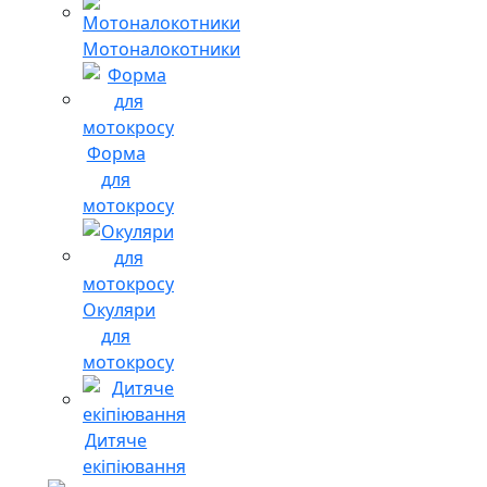
Мотоналокотники
Форма
для
мотокросу
Окуляри
для
мотокросу
Дитяче
екіпіювання