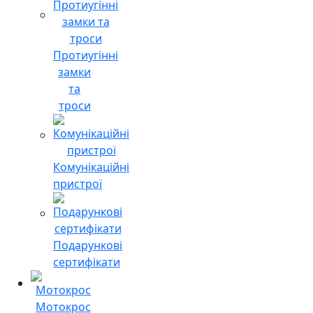
Протиугінні
замки
та
троси
Комунікаційні
пристрої
Подарункові
сертифікати
Мотокрос