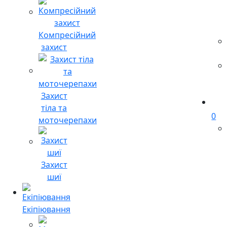
Компресійний
захист
Захист
тіла та
0
моточерепахи
Захист
шиї
Екіпіювання