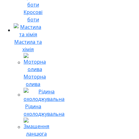
Кросові
боти
Мастила та
хімія
Моторна
олива
Рідина
охолоджувальна