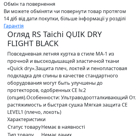
Обмін та повернення
Ви можете обміняти чи повернути товар протягом
14 діб від дати покупки, більше інформації у розділі
Гарантія
Огляд RS Taichi QUIK DRY
FLIGHT BLACK
Повседневная летняя куртка в стиле MA-1 из
прочной и высокодышащей эластичной ткани
«Quick dry».Защита плеч, локтей и пенопластовая
подкладка для спины в качестве стандартного
оборудования могут быть улучшены до
протекторов, одобренных CE lv.2
(опция).Особенности: Ультраводоотталкивающий О
растяжимость и быстрая сушка Мягкая защита CE
LEVEL1 (плечо, локоть)
Характеристики
Статус товару
Немає в наявності
Тип товару
Немає даних