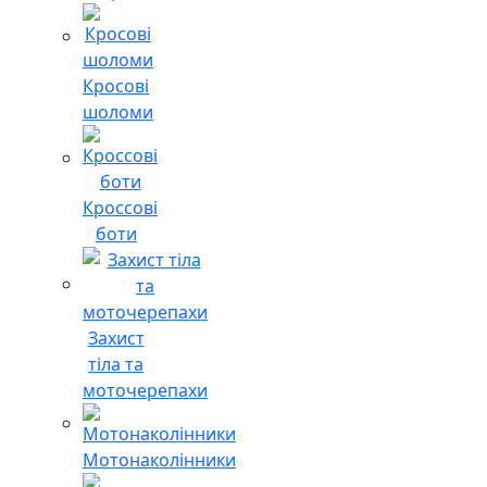
Кросові
шоломи
Кроссові
боти
Захист
тіла та
моточерепахи
Мотонаколінники