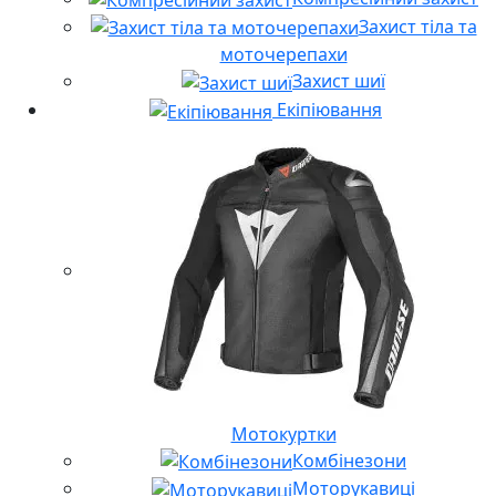
Захист тіла та
моточерепахи
Захист шиї
Екіпіювання
Мотокуртки
Комбінезони
Моторукавиці