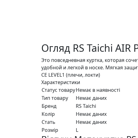
Огляд RS Taichi AI
Это повседневная куртка, которая соч
удобной и легкой в ​​носке. Мягкая з
CE LEVEL1 (плечи, локти)
Характеристики
Статус товару
Немає в наявності
Тип товару
Немає даних
Бренд
RS Taichi
Колір
Немає даних
Стать
Немає даних
Розмір
L