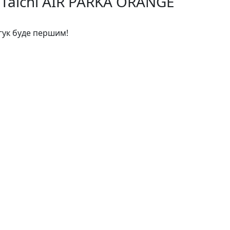
 Taichi AIR PARKA ORANGE
дгук буде першим!