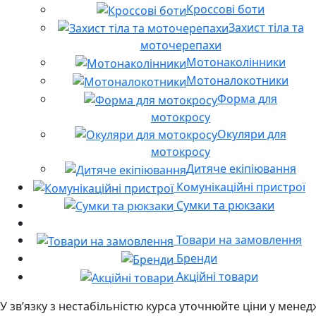
Кроссові боти
Захист тіла та
моточерепахи
Мотонаколінники
Мотоналокотники
Форма для
мотокросу
Окуляри для
мотокросу
Дитяче екіпіювання
Комунікаційні пристрої
Сумки та рюкзаки
Товари на замовлення
Бренди
Акційні товари
У звʼязку з нестабільністю курса уточнюйте ціни у мене