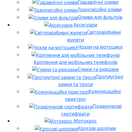
Гідравлічні оливи
Трансмісійні оливи
Оливи для фільтрів
Аксесуари
Світловідбивні
жилети
Чохли на мотоцикл
Кріплення для мобільних телефонів
Сумки та рюкзаки
Протиугінні
замки та троси
Комунікаційні
пристрої
Подарункові
сертифікати
Мотокрос
Кросові шоломи