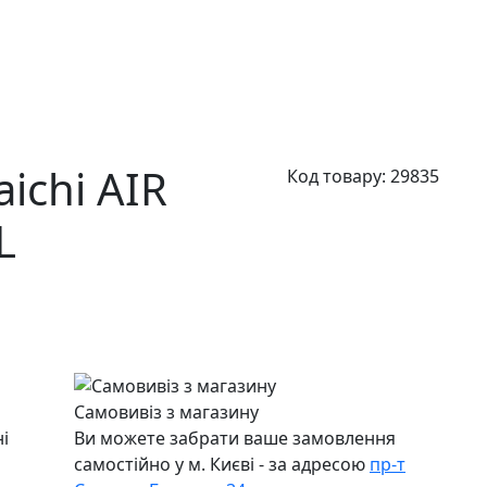
ichi AIR
Код товару:
29835
L
Самовивіз з магазину
і
Ви можете забрати ваше замовлення
самостійно у м. Києві - за адресою
пр-т