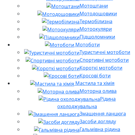
Мотоштани
Мотодощовики
Термобілизна
Мотоокуляри
Підшоломники
Мотоботи
Туристичні мотоботи
Спортивні мотоботи
Короткі мотоботи
Кросові боти
Мастила та хімія
Моторна олива
Рідина
охолоджувальна
Змащення ланцюга
Засоби догляду
Гальмівна рідина