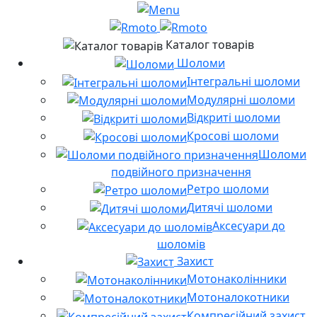
Каталог товарів
Шоломи
Інтегральні шоломи
Модулярні шоломи
Відкриті шоломи
Кросові шоломи
Шоломи
подвійного призначення
Ретро шоломи
Дитячі шоломи
Аксесуари до
шоломів
Захист
Мотонаколінники
Мотоналокотники
Компресійний захист