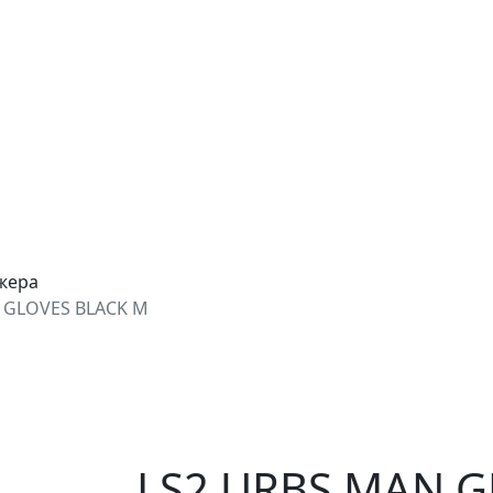
джера
 GLOVES BLACK M
LS2 URBS MAN G