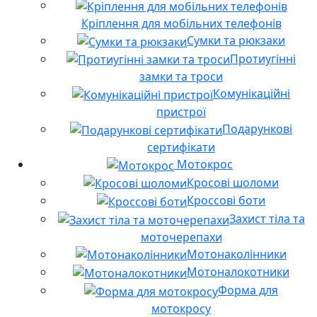
Кріплення для мобільних телефонів
Сумки та рюкзаки
Протиугінні
замки та троси
Комунікаційні
пристрої
Подарункові
сертифікати
Мотокрос
Кросові шоломи
Кроссові боти
Захист тіла та
моточерепахи
Мотонаколінники
Мотоналокотники
Форма для
мотокросу