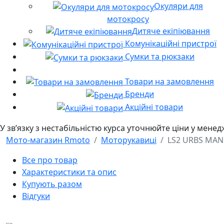
Окуляри для
мотокросу
Дитяче екіпіювання
Комунікаційні пристрої
Сумки та рюкзаки
Товари на замовлення
Бренди
Акційні товари
У звʼязку з нестабільністю курса уточнюйте ціни у мене
Мото-магазин Rmoto
Моторукавиці
LS2 URBS MAN
Все про товар
Характеристики та опис
Купують разом
Відгуки