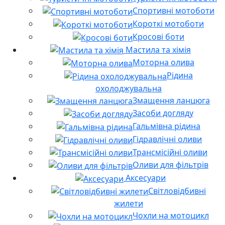
Спортивні мотоботи
Короткі мотоботи
Кросові боти
Мастила та хімія
Моторна олива
Рідина
охолоджувальна
Змащення ланцюга
Засоби догляду
Гальмівна рідина
Гідравлічні оливи
Трансмісійні оливи
Оливи для фільтрів
Аксесуари
Світловідбивні
жилети
Чохли на мотоцикл