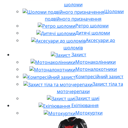
шоломи
Шоломи
подвійного призначення
Ретро шоломи
Дитячі шоломи
Аксесуари до
шоломів
Захист
Мотонаколінники
Мотоналокотники
Компресійний захист
Захист тіла та
моточерепахи
Захист шиї
Екіпіювання
Мотокуртки