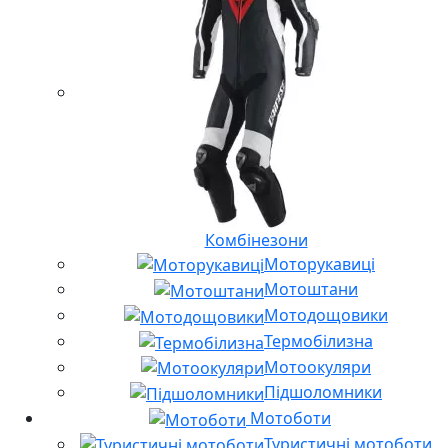
Комбінезони
Моторукавиці
Мотоштани
Мотодощовики
Термобілизна
Мотоокуляри
Підшоломники
Мотоботи
Туристичні мотоботи