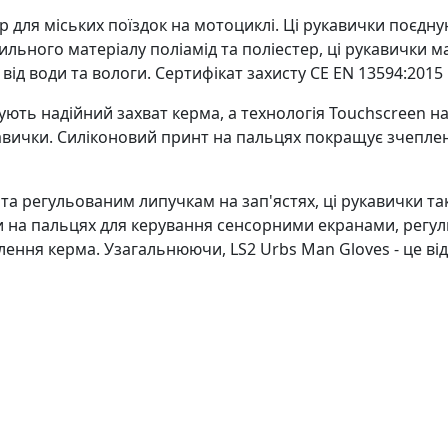
р для міських поїздок на мотоциклі. Ці рукавички поєдную
тильного матеріалу поліамід та поліестер, ці рукавички
 від води та вологи. Сертифікат захисту CE EN 13594:2015
ують надійний захват керма, а технологія Touchscreen 
авички. Силіконовий принт на пальцях покращує зчепле
а регульованим липучкам на зап'ястях, ці рукавички та
 на пальцях для керування сенсорними екранами, регул
ння керма. Узагальнюючи, LS2 Urbs Man Gloves - це відм