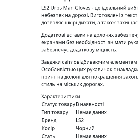
LS2 Urbs Man Gloves - це ідеальний вибі
небезпек на дорозі. Виготовлені з текс
дозволяє шкірі дихати, а також захищає
Додаткові вставки на долонях забезпеч
екранами без необхідності знімати рук
забезпечує додаткову міцність.
Завдяки світловідбиваючим елементам т
Особливістью цих рукавичок є накладки
принт на долоні для покращення захопле
стиль на міських дорогах.
Характеристики
Статус товару
В наявності
Тип товару
Немає даних
Бренд
LS2
Колір
Чорний
Стать
Немає даних