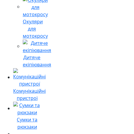
Окуляри
для
мотокросу
Дитяче
екіпіювання
Комунікаційні
пристрої
Сумки та
рюкзаки