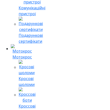
Комунікаційні
пристрої
Подарункові
сертифікати
Мотокрос
Кросові
шоломи
Кроссові