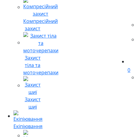
Компресійний
захист
Захист
тіла та
0
моточерепахи
Захист
шиї
Екіпіювання