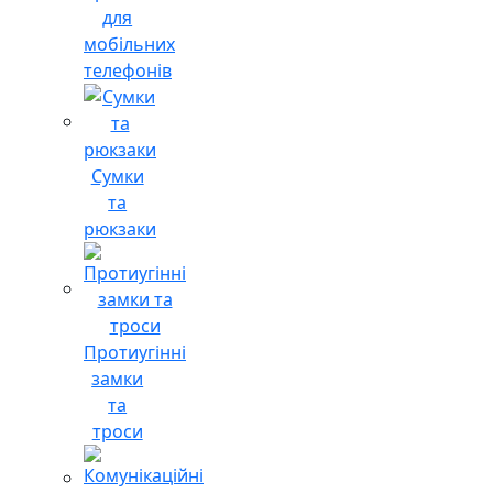
для
мобільних
телефонів
Сумки
та
рюкзаки
Протиугінні
замки
та
троси