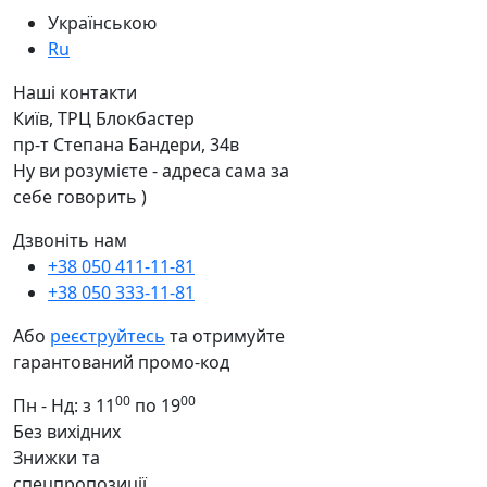
Українською
Ru
Наші контакти
Київ, ТРЦ Блокбастер
пр-т Степана Бандери, 34в
Ну ви розумієте - адреса сама за
себе говорить )
Дзвоніть нам
+38 050 411-11-81
+38 050 333-11-81
Або
реєструйтесь
та отримуйте
гарантований промо-код
00
00
Пн - Нд: з 11
по 19
Без вихідних
Знижки та
спецпропозиції