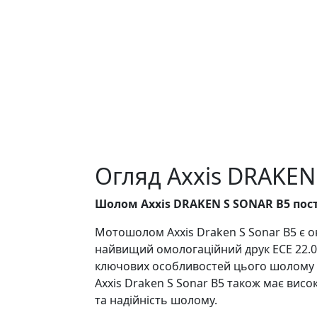
Огляд Axxis DRAKEN
Шолом Axxis DRAKEN S SONAR B5 пост
Мотошолом Axxis Draken S Sonar B5 є он
найвищий омологаційний друк ECE 22.06
ключових особливостей цього шолому - 
Axxis Draken S Sonar B5 також має висок
та надійність шолому.