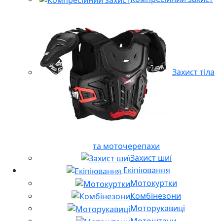
Захист тіла
та моточерепахи
Захист шиї
Екіпіювання
Мотокуртки
Комбінезони
Моторукавиці