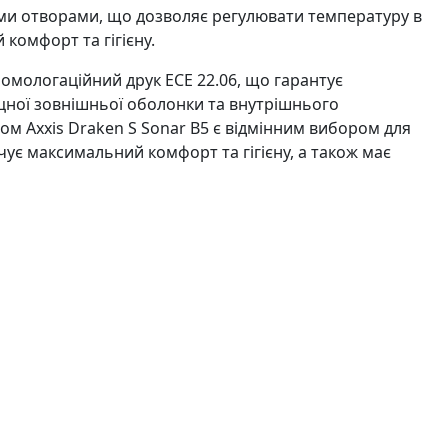
ними отворами, що дозволяє регулювати температуру в
комфорт та гігієну.
омологаційний друк ECE 22.06, що гарантує
іцної зовнішньої оболонки та внутрішнього
м Axxis Draken S Sonar B5 є відмінним вибором для
ечує максимальний комфорт та гігієну, а також має