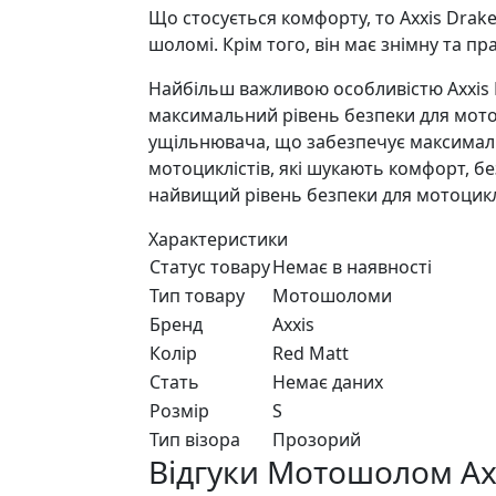
Що стосується комфорту, то Axxis Drak
шоломі. Крім того, він має знімну та п
Найбільш важливою особливістю Axxis 
максимальний рівень безпеки для мотоц
ущільнювача, що забезпечує максимальн
мотоциклістів, які шукають комфорт, бе
найвищий рівень безпеки для мотоциклі
Характеристики
Статус товару
Немає в наявності
Тип товару
Мотошоломи
Бренд
Axxis
Колір
Red Matt
Стать
Немає даних
Розмір
S
Тип візора
Прозорий
Відгуки Мотошолом Ax