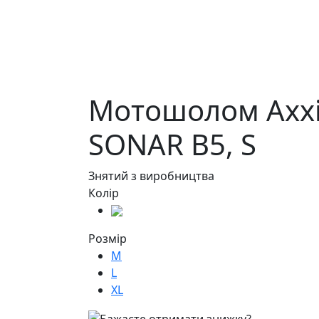
Мотошолом Axxi
SONAR B5,
S
Знятий з виробництва
Колір
Розмір
M
L
XL