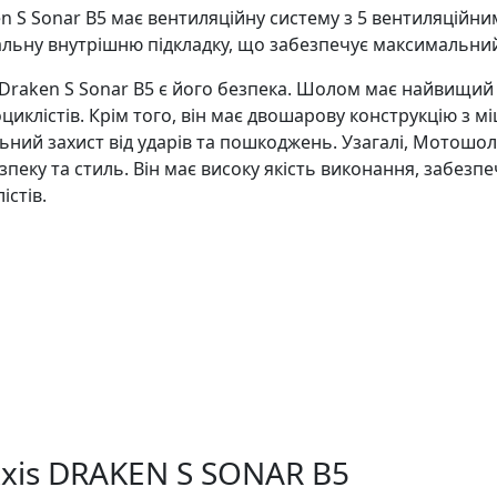
en S Sonar B5 має вентиляційну систему з 5 вентиляцій
ральну внутрішню підкладку, що забезпечує максимальний 
Draken S Sonar B5 є його безпека. Шолом має найвищий 
иклістів. Крім того, він має двошарову конструкцію з м
ий захист від ударів та пошкоджень. Узагалі, Мотошоло
зпеку та стиль. Він має високу якість виконання, забезп
стів.
xis DRAKEN S SONAR B5