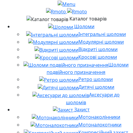
Каталог товарів
Шоломи
Інтегральні шоломи
Модулярні шоломи
Відкриті шоломи
Кросові шоломи
Шоломи
подвійного призначення
Ретро шоломи
Дитячі шоломи
Аксесуари до
шоломів
Захист
Мотонаколінники
Мотоналокотники
Компресійний захист