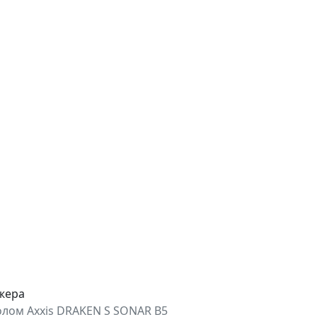
джера
ом Axxis DRAKEN S SONAR B5