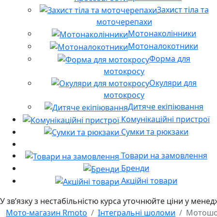
Захист тіла та
моточерепахи
Мотонаколінники
Мотоналокотники
Форма для
мотокросу
Окуляри для
мотокросу
Дитяче екіпіювання
Комунікаційні пристрої
Сумки та рюкзаки
Товари на замовлення
Бренди
Акційні товари
У звʼязку з нестабільністю курса уточнюйте ціни у мене
Мото-магазин Rmoto
Інтегральні шоломи
Мотошол