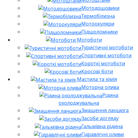
Мотоштани
Мотодощовики
Термобілизна
Мотоокуляри
Підшоломники
Мотоботи
Туристичні мотоботи
Спортивні мотоботи
Короткі мотоботи
Кросові боти
Мастила та хімія
Моторна олива
Рідина
охолоджувальна
Змащення ланцюга
Засоби догляду
Гальмівна рідина
Гідравлічні оливи