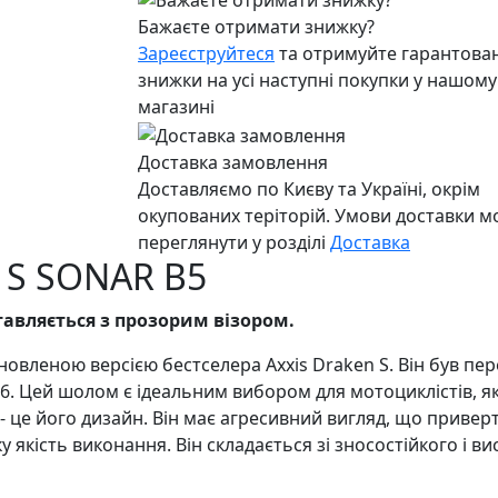
Бажаєте отримати знижку?
Зареєструйтеся
та отримуйте гарантован
знижки на усі наступні покупки у нашому
магазині
Доставка замовлення
Доставляємо по Києву та Україні, окрім
окупованих теріторій. Умови доставки 
переглянути у розділі
Доставка
 S SONAR B5
авляється з прозорим візором.
овленою версією бестселера Axxis Draken S. Він був пере
. Цей шолом є ідеальним вибором для мотоциклістів, як
це його дизайн. Він має агресивний вигляд, що привертає
у якість виконання. Він складається зі зносостійкого і 