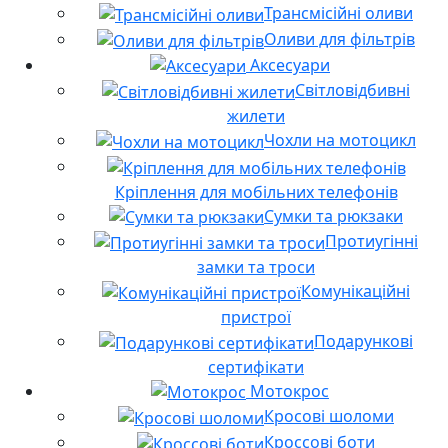
Трансмісійні оливи
Оливи для фільтрів
Аксесуари
Світловідбивні
жилети
Чохли на мотоцикл
Кріплення для мобільних телефонів
Сумки та рюкзаки
Протиугінні
замки та троси
Комунікаційні
пристрої
Подарункові
сертифікати
Мотокрос
Кросові шоломи
Кроссові боти