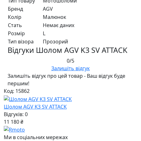
Тип товару
Мотошоломи
Бренд
AGV
Колір
Малюнок
Стать
Немає даних
Розмір
L
Тип візора
Прозорий
Відгуки Шолом AGV K3 SV ATTACK
0/5
Залишіть відгук
Залишіть відгук про цей товар - Ваш відгук буде
першим!
Код: 15862
Шолом AGV K3 SV ATTACK
Відгуків: 0
11 180 ₴
Ми в соціальних мережах