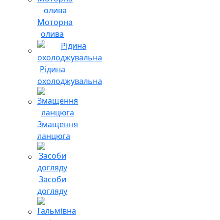
Моторна
олива
Рідина
охолоджувальна
Змащення
ланцюга
Засоби
догляду