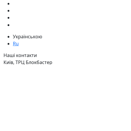
Українською
Ru
Наші контакти
Київ, ТРЦ Блокбастер
пр-т Степана Бандери, 34в
Ну ви розумієте - адреса сама за
себе говорить )
Дзвоніть нам
+38 050 411-11-81
+38 050 333-11-81
Або
реєструйтесь
та отримуйте
гарантований промо-код