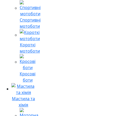
Спортивні
мотоботи
Короткі
мотоботи
Кросові
боти
Мастила та
хімія