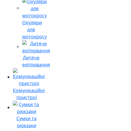
Окуляри
для
мотокросу
Дитяче
екіпіювання
Комунікаційні
пристрої
Сумки та
рюкзаки