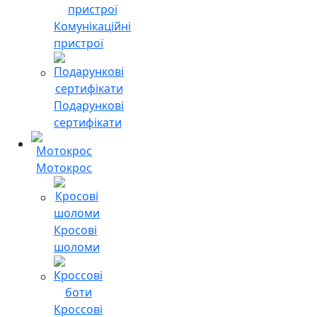
Комунікаційні
пристрої
Подарункові
сертифікати
Мотокрос
Кросові
шоломи
Кроссові