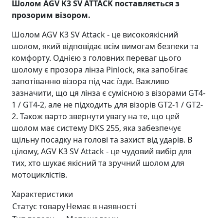
Шолом AGV K3 SV ATTACK поставляється з
прозорим візором.
Шолом AGV K3 SV Attack - це високоякісний
шолом, який відповідає всім вимогам безпеки та
комфорту. Однією з головних переваг цього
шолому є прозора лінза Pinlock, яка запобігає
запотіванню візора під час їзди. Важливо
зазначити, що ця лінза є сумісною з візорами GT4-
1 / GT4-2, але не підходить для візорів GT2-1 / GT2-
2. Також варто звернути увагу на те, що цей
шолом має систему DKS 255, яка забезпечує
щільну посадку на голові та захист від ударів. В
цілому, AGV K3 SV Attack - це чудовий вибір для
тих, хто шукає якісний та зручний шолом для
мотоциклістів.
Характеристики
Статус товару
Немає в наявності