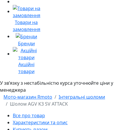
Товари на
замовлення
Бренди
Акційні
товари
У звʼязку з нестабільністю курса уточнюйте ціни у
менеджера
Мото-магазин Rmoto
Інтегральні шоломи
Шолом AGV K3 SV ATTACK
Все про товар
Характеристики та опис
Купують разом