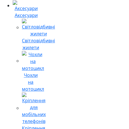
Аксесуари
Світловідбивні
жилети
Чохли
на
мотоцикл
Кріплення