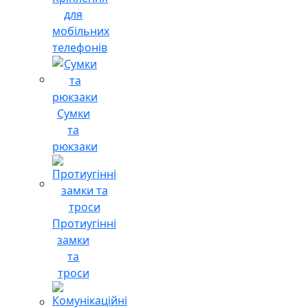
для
мобільних
телефонів
Сумки
та
рюкзаки
Протиугінні
замки
та
троси