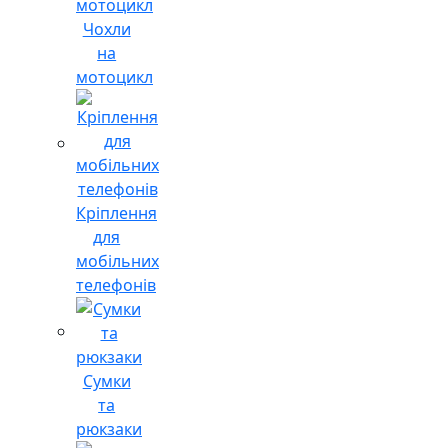
Чохли
на
мотоцикл
Кріплення
для
мобільних
телефонів
Сумки
та
рюкзаки