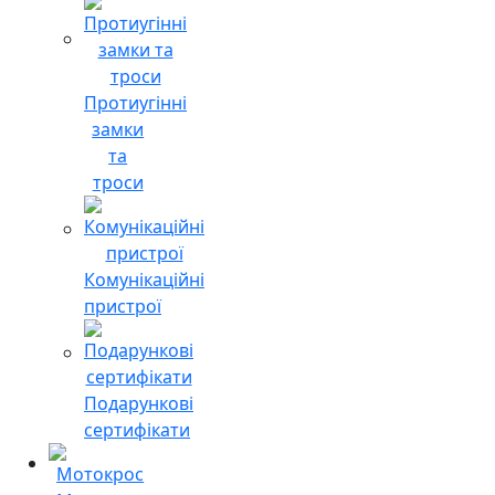
Протиугінні
замки
та
троси
Комунікаційні
пристрої
Подарункові
сертифікати