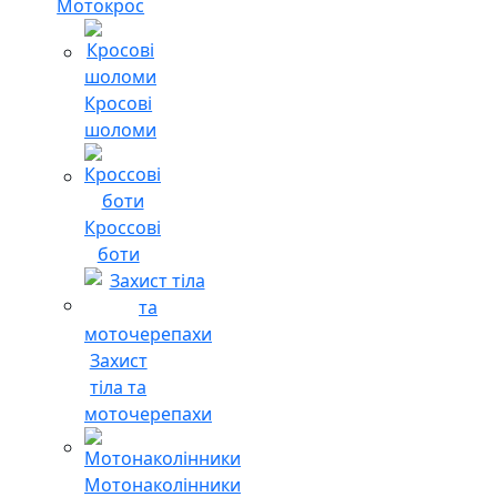
Мотокрос
Кросові
шоломи
Кроссові
боти
Захист
тіла та
моточерепахи
Мотонаколінники