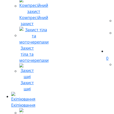
Компресійний
захист
Захист
тіла та
0
моточерепахи
Захист
шиї
Екіпіювання