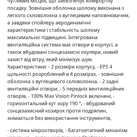
чутливих місцях, що забезпечує комфортну
посадку. Зовнішня оболонка шолому виконана з
легкого скловолокна з вуглецевим наповнювачем,
а завдяки спойлеру аеродинамічні
характеристики і стабільність шолому
максимально підвищені. Інтегрована
вентиляційна система має отвори в корпусі, а
також вбудовані сонцезахисні окуляри, новий
захист від вітру, який мінімізує шум.
Характеристики: - 2 розміри корпусу, - EPS 4
щільності розроблений в 4 розмірах, - зовнішня
оболонка з вуглецевого скловолокна, - 2 задні
вентиляційні отвори, - 5 передніх вентиляційних
отворів, - 100% Max Vision Pinlock включені, -
горизонтальний кут зору 190 °, - вбудований
сонцезахисний козирок проти подряпин,
знімається без використання інструментів,
- система мікроотворів, - багатоетапний механізм