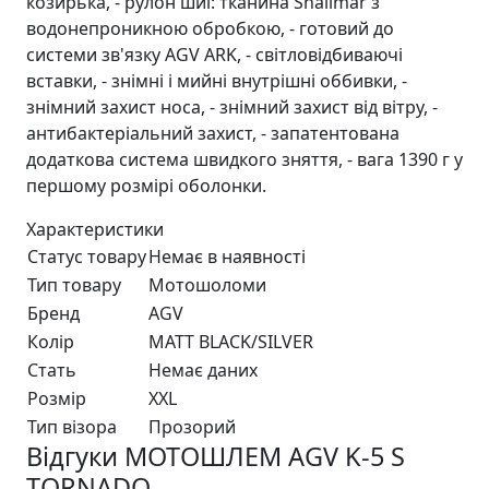
козирька, - рулон шиї: тканина Shalimar з
водонепроникною обробкою, - готовий до
системи зв'язку AGV ARK, - світловідбиваючі
вставки, - знімні і мийні внутрішні оббивки, -
знімний захист носа, - знімний захист від вітру, -
антибактеріальний захист, - запатентована
додаткова система швидкого зняття, - вага 1390 г у
першому розмірі оболонки.
Характеристики
Статус товару
Немає в наявності
Тип товару
Мотошоломи
Бренд
AGV
Колір
MATT BLACK/SILVER
Стать
Немає даних
Розмір
XXL
Тип візора
Прозорий
Відгуки МОТОШЛЕМ AGV K-5 S
TORNADO