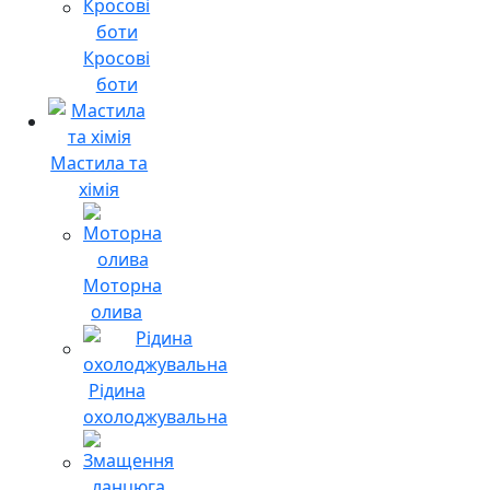
Кросові
боти
Мастила та
хімія
Моторна
олива
Рідина
охолоджувальна