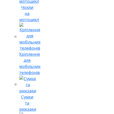
Чохли
на
мотоцикл
Кріплення
для
мобільних
телефонів
Сумки
та
рюкзаки