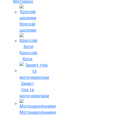
Мотокрос
Кросові
шоломи
Кроссові
боти
Захист
тіла та
моточерепахи
Мотонаколінники