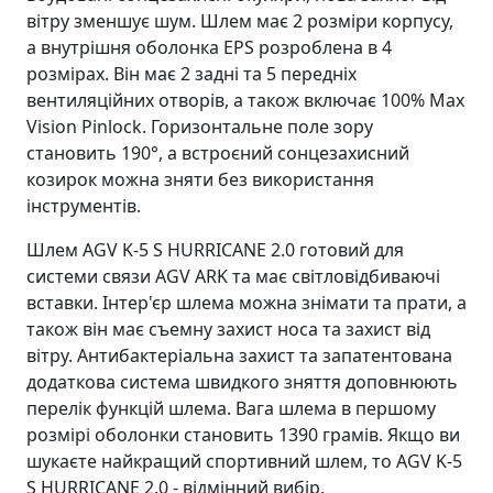
вітру зменшує шум. Шлем має 2 розміри корпусу,
а внутрішня оболонка EPS розроблена в 4
розмірах. Він має 2 задні та 5 передніх
вентиляційних отворів, а також включає 100% Max
Vision Pinlock. Горизонтальне поле зору
становить 190°, а встроєний сонцезахисний
козирок можна зняти без використання
інструментів.
Шлем AGV K-5 S HURRICANE 2.0 готовий для
системи связи AGV ARK та має світловідбиваючі
вставки. Інтер'єр шлема можна знімати та прати, а
також він має съемну захист носа та захист від
вітру. Антибактеріальна захист та запатентована
додаткова система швидкого зняття доповнюють
перелік функцій шлема. Вага шлема в першому
розмірі оболонки становить 1390 грамів. Якщо ви
шукаєте найкращий спортивний шлем, то AGV K-5
S HURRICANE 2.0 - відмінний вибір.