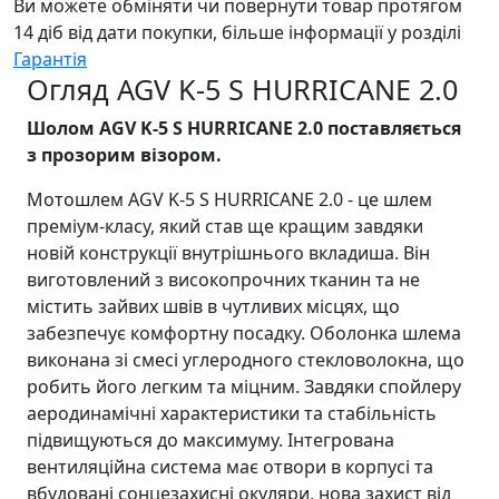
Ви можете обміняти чи повернути товар протягом
14 діб від дати покупки, більше інформації у розділі
Гарантія
Огляд AGV K-5 S HURRICANE 2.0
Шолом AGV K-5 S HURRICANE 2.0 поставляється
з прозорим візором.
Мотошлем AGV K-5 S HURRICANE 2.0 - це шлем
преміум-класу, який став ще кращим завдяки
новій конструкції внутрішнього вкладиша. Він
виготовлений з високопрочних тканин та не
містить зайвих швів в чутливих місцях, що
забезпечує комфортну посадку. Оболонка шлема
виконана зі смесі углеродного стекловолокна, що
робить його легким та міцним. Завдяки спойлеру
аеродинамічні характеристики та стабільність
підвищуються до максимуму. Інтегрована
вентиляційна система має отвори в корпусі та
вбудовані сонцезахисні окуляри, нова захист від