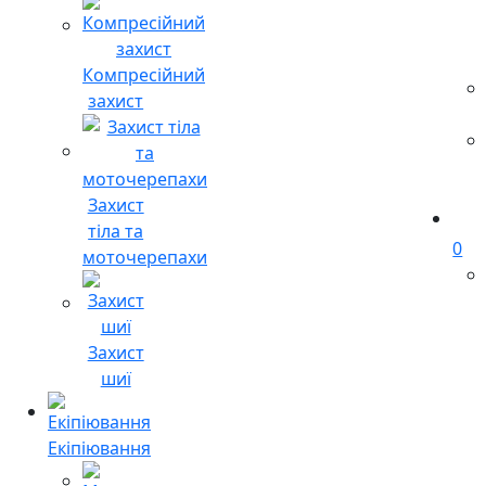
Компресійний
захист
Захист
тіла та
0
моточерепахи
Захист
шиї
Екіпіювання