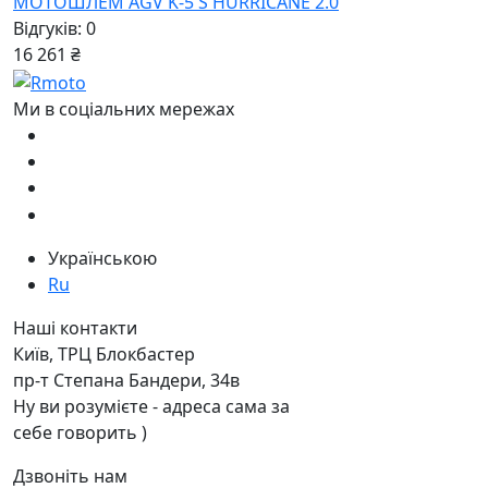
МОТОШЛЕМ AGV K-5 S HURRICANE 2.0
Відгуків: 0
16 261 ₴
Ми в соціальних мережах
Українською
Ru
Наші контакти
Київ, ТРЦ Блокбастер
пр-т Степана Бандери, 34в
Ну ви розумієте - адреса сама за
себе говорить )
Дзвоніть нам