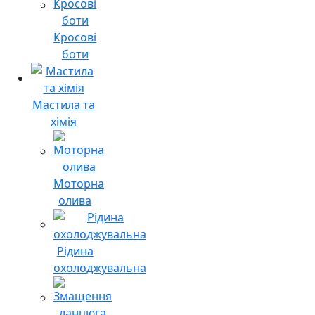
Кросові
боти
Мастила та
хімія
Моторна
олива
Рідина
охолоджувальна