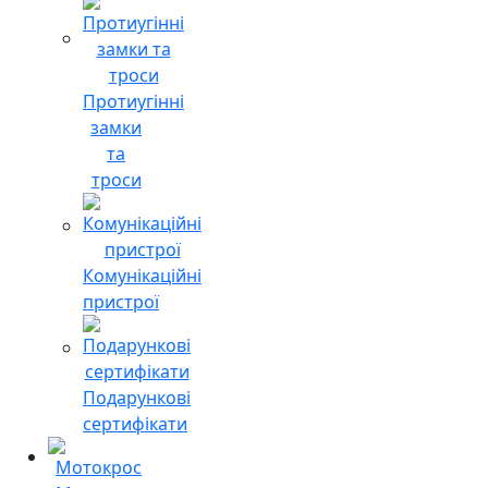
Протиугінні
замки
та
троси
Комунікаційні
пристрої
Подарункові
сертифікати