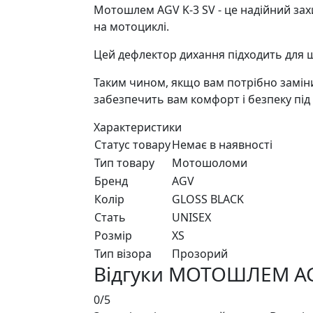
Мотошлем AGV K-3 SV - це надійний захи
на мотоциклі.
Цей дефлектор дихання підходить для шо
Таким чином, якщо вам потрібно заміни
забезпечить вам комфорт і безпеку під 
Характеристики
Статус товару
Немає в наявності
Тип товару
Мотошоломи
Бренд
AGV
Колір
GLOSS BLACK
Стать
UNISEX
Розмір
XS
Тип візора
Прозорий
Відгуки МОТОШЛЕМ AG
0/5