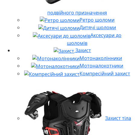
подвійного призначення
Ретро шоломи
Дитячі шоломи
Аксесуари до
шоломів
Захист
Мотонаколінники
Мотоналокотники
Компресійний захист
Захист тіла