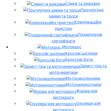
Сумки та рюкзаки
Протиугінні
замки та троси
Комунікаційні
пристрої
Подарункові
сертифікати
Мотокрос
Кросові шоломи
Кроссові боти
Захист тіла та
моточерепахи
Мотонаколінники
Мотоналокотники
Форма для
мотокросу
Окуляри для
мотокросу