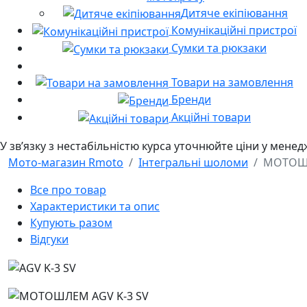
Дитяче екіпіювання
Комунікаційні пристрої
Сумки та рюкзаки
Товари на замовлення
Бренди
Акційні товари
У звʼязку з нестабільністю курса уточнюйте ціни у мене
Мото-магазин Rmoto
Інтегральні шоломи
МОТОШЛ
Все про товар
Характеристики та опис
Купують разом
Відгуки