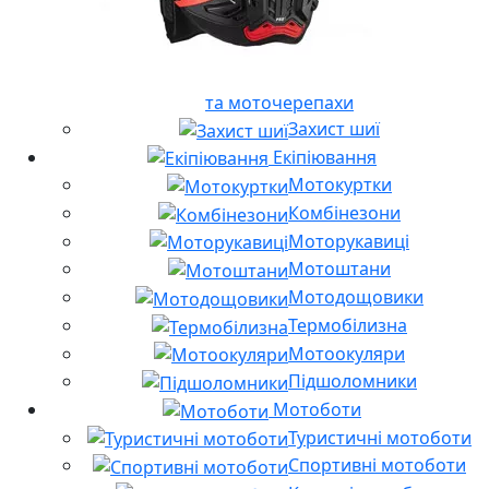
та моточерепахи
Захист шиї
Екіпіювання
Мотокуртки
Комбінезони
Моторукавиці
Мотоштани
Мотодощовики
Термобілизна
Мотоокуляри
Підшоломники
Мотоботи
Туристичні мотоботи
Спортивні мотоботи