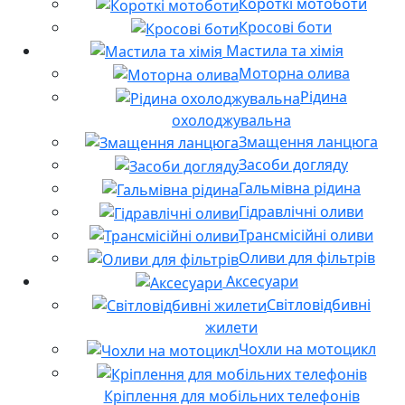
Короткі мотоботи
Кросові боти
Мастила та хімія
Моторна олива
Рідина
охолоджувальна
Змащення ланцюга
Засоби догляду
Гальмівна рідина
Гідравлічні оливи
Трансмісійні оливи
Оливи для фільтрів
Аксесуари
Світловідбивні
жилети
Чохли на мотоцикл
Кріплення для мобільних телефонів