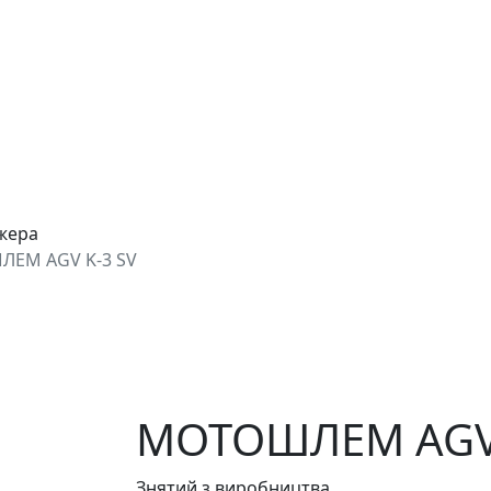
джера
ЕМ AGV K-3 SV
МОТОШЛЕМ AGV 
Знятий з виробництва