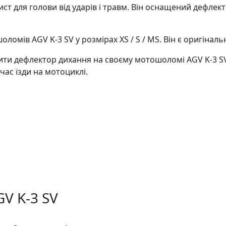
ст для голови від ударів і травм. Він оснащений дефлек
ломів AGV K-3 SV у розмірах XS / S / MS. Він є оригінал
ти дефлектор дихання на своєму мотошоломі AGV K-3 SV, 
час їзди на мотоциклі.
V K-3 SV