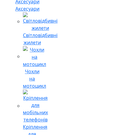
Аксесуари
Світловідбивні
жилети
Чохли
на
мотоцикл
Кріплення
для