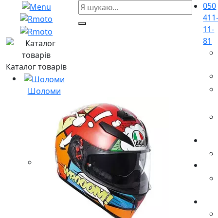
050
411
11-
81
Каталог товарів
Шоломи