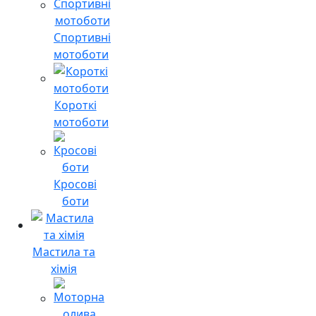
Спортивні
мотоботи
Короткі
мотоботи
Кросові
боти
Мастила та
хімія