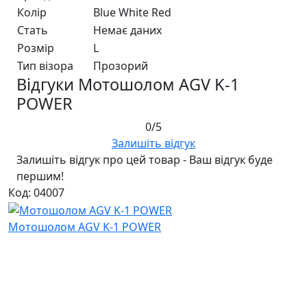
Колір
Blue White Red
Стать
Немає даних
Розмір
L
Тип візора
Прозорий
Відгуки Мотошолом AGV K-1
POWER
0/5
Залишіть відгук
Залишіть відгук про цей товар - Ваш відгук буде
першим!
Код: 04007
Мотошолом AGV K-1 POWER
Відгуків: 0
9 625 ₴
Ми в соціальних мережах