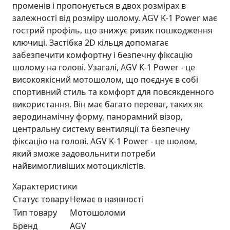
променів і пропонується в двох розмірах в
залежності від розміру шолому. AGV K-1 Power має
гострий профіль, що знижує ризик пошкодження
ключиці. Застібка 2D кільця допомагає
забезпечити комфортну і безпечну фіксацію
шолому на голові. Узагалі, AGV K-1 Power - це
високоякісний мотошолом, що поєднує в собі
спортивний стиль та комфорт для повсякденного
використання. Він має багато переваг, таких як
аеродинамічну форму, панорамний візор,
центральну систему вентиляції та безпечну
фіксацію на голові. AGV K-1 Power - це шолом,
який зможе задовольнити потреби
найвимогливіших мотоциклістів.
Характеристики
Статус товару
Немає в наявності
Тип товару
Мотошоломи
Бренд
AGV