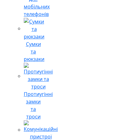
мобільних
телефонів
Сумки
та
рюкзаки
Протиугінні
замки
та
троси