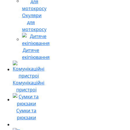
Окуляри
для
мотокросу
Дитяче
екіпіювання
Комунікаційні
пристрої
Сумки та
рюкзаки