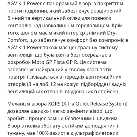
AGV K-1 Power є панорамний візор із покриттям
проти подряпин, який забезпечує розширений
бічний та вертикальний огляд для повного
контролю над навколишнім середовищем. Крім
того, шолом має м'який інтер'єр знімний Dry-
Comfort, що забезпечує комфорт без компромісів.
AGV K-1 Power також має центральну систему
вентиляції, що була взята безпосередньо з
розробок Moto GP Pista GP R. Ця система
забезпечує найкращий у своєму класі потік
повітря і складається з передніх вентиляційних
отворів (3 на лобі і 2 на кожусі підборіддя) і задніх
вентиляційних отворів, вбудованих в спойлер.
Механізм візора XQRS (X-tra Quick Release System)
дозволяє швидко і легко замінити візор, що
зробить процес заміни безпечним і швидким.
Візор з полікарбонату є стійким до подряпин і
туману, має 100% захист від ультрафіолетових