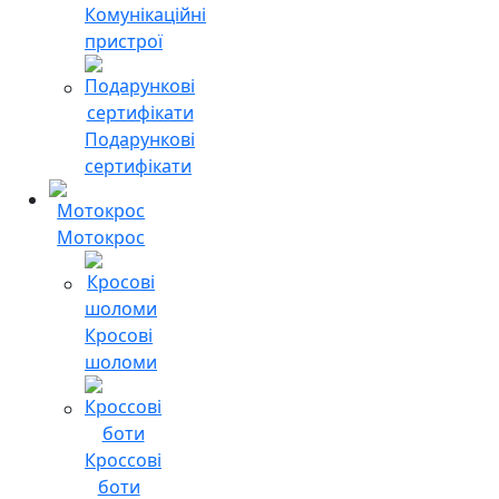
Комунікаційні
пристрої
Подарункові
сертифікати
Мотокрос
Кросові
шоломи
Кроссові
боти