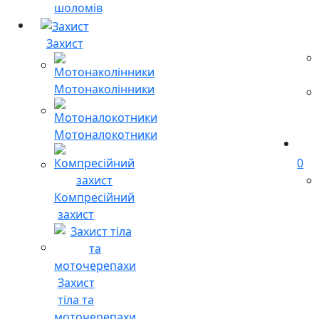
шоломів
Захист
Мотонаколінники
Мотоналокотники
0
Компресійний
захист
Захист
тіла та
моточерепахи