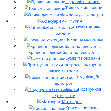
Гідравлічні оливи
Трансмісійні оливи
Оливи для фільтрів
Аксесуари
Світловідбивні
жилети
Чохли на мотоцикл
Кріплення для мобільних телефонів
Сумки та рюкзаки
Протиугінні
замки та троси
Комунікаційні
пристрої
Подарункові
сертифікати
Мотокрос
Кросові шоломи