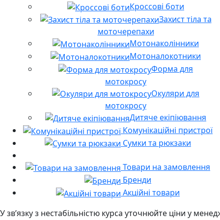
Кроссові боти
Захист тіла та
моточерепахи
Мотонаколінники
Мотоналокотники
Форма для
мотокросу
Окуляри для
мотокросу
Дитяче екіпіювання
Комунікаційні пристрої
Сумки та рюкзаки
Товари на замовлення
Бренди
Акційні товари
У звʼязку з нестабільністю курса уточнюйте ціни у мене