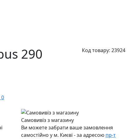
bus 290
Код товару:
23924
 0
Самовивіз з магазину
і
Ви можете забрати ваше замовлення
самостійно у м. Києві - за адресою
пр-т