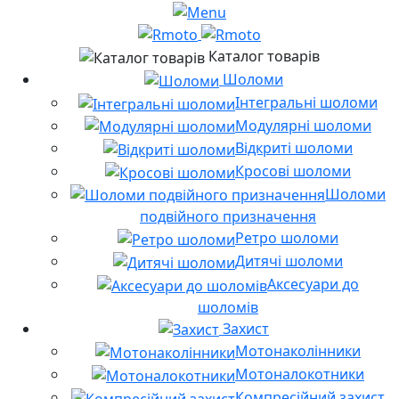
Каталог товарів
Шоломи
Інтегральні шоломи
Модулярні шоломи
Відкриті шоломи
Кросові шоломи
Шоломи
подвійного призначення
Ретро шоломи
Дитячі шоломи
Аксесуари до
шоломів
Захист
Мотонаколінники
Мотоналокотники
Компресійний захист