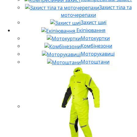
Захист тіла та
моточерепахи
Захист шиї
Екіпіювання
Мотокуртки
Комбінезони
Моторукавиці
Мотоштани