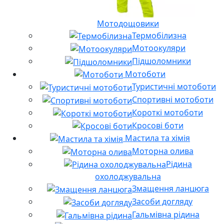
Мотодощовики
Термобілизна
Мотоокуляри
Підшоломники
Мотоботи
Туристичні мотоботи
Спортивні мотоботи
Короткі мотоботи
Кросові боти
Мастила та хімія
Моторна олива
Рідина
охолоджувальна
Змащення ланцюга
Засоби догляду
Гальмівна рідина