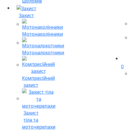
шоломів
Захист
Мотонаколінники
Мотоналокотники
0
Компресійний
захист
Захист
тіла та
моточерепахи