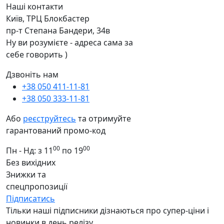
Наші контакти
Київ, ТРЦ Блокбастер
пр-т Степана Бандери, 34в
Ну ви розумієте - адреса сама за
себе говорить )
Дзвоніть нам
+38 050 411-11-81
+38 050 333-11-81
Або
реєструйтесь
та отримуйте
гарантований промо-код
00
00
Пн - Нд: з 11
по 19
Без вихідних
Знижки та
спецпропозиції
Підписатись
Тільки наші підписники дізнаються про супер-ціни і
новинки в день релізу