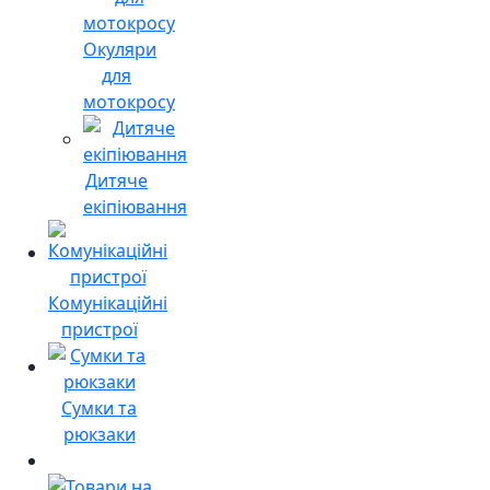
Окуляри
для
мотокросу
Дитяче
екіпіювання
Комунікаційні
пристрої
Сумки та
рюкзаки