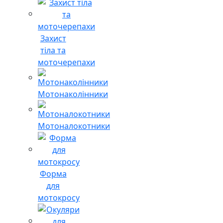
Захист
тіла та
моточерепахи
Мотонаколінники
Мотоналокотники
Форма
для
мотокросу