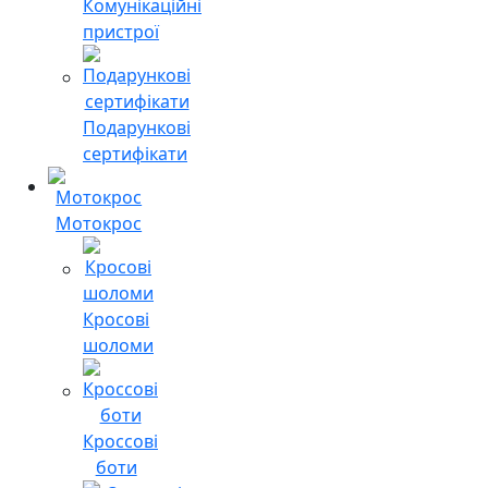
Комунікаційні
пристрої
Подарункові
сертифікати
Мотокрос
Кросові
шоломи
Кроссові
боти