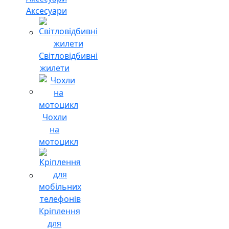
Аксесуари
Світловідбивні
жилети
Чохли
на
мотоцикл
Кріплення
для