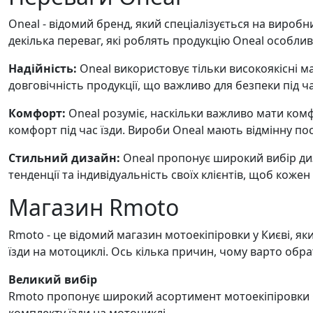
Oneal - відомий бренд, який спеціалізується на вироб
декілька переваг, які роблять продукцію Oneal особли
Надійність:
Oneal використовує тільки високоякісні ма
довговічність продукції, що важливо для безпеки під ча
Комфорт:
Oneal розуміє, наскільки важливо мати ком
комфорт під час їзди. Вироби Oneal мають відмінну по
Стильний дизайн:
Oneal пропонує широкий вибір диза
тенденції та індивідуальність своїх клієнтів, щоб коже
Магазин Rmoto
Rmoto - це відомий магазин мотоекіпіровки у Києві, я
їзди на мотоциклі. Ось кілька причин, чому варто обр
Великий вибір
Rmoto пропонує широкий асортимент мотоекіпіровки On
комплекту їзди на мотоциклі.