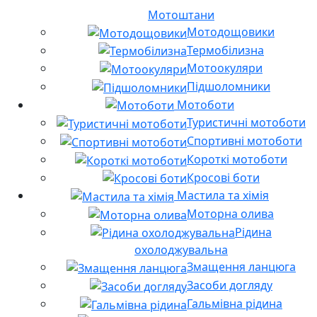
Мотоштани
Мотодощовики
Термобілизна
Мотоокуляри
Підшоломники
Мотоботи
Туристичні мотоботи
Спортивні мотоботи
Короткі мотоботи
Кросові боти
Мастила та хімія
Моторна олива
Рідина
охолоджувальна
Змащення ланцюга
Засоби догляду
Гальмівна рідина