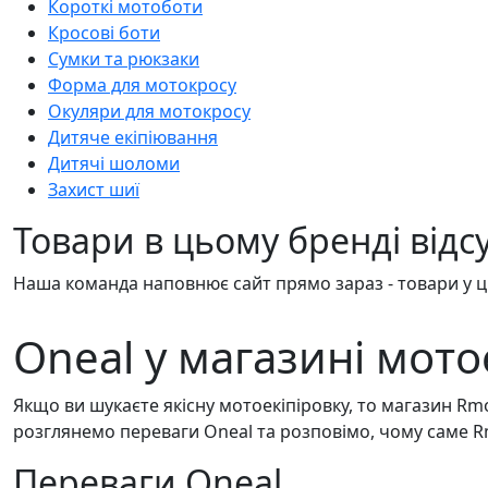
Короткі мотоботи
Кросові боти
Сумки та рюкзаки
Форма для мотокросу
Окуляри для мотокросу
Дитяче екіпіювання
Дитячі шоломи
Захист шиї
Товари в цьому бренді відсу
Наша команда наповнює сайт прямо зараз - товари у ці
Oneal у магазині мото
Якщо ви шукаєте якісну мотоекіпіровку, то магазин Rmo
розглянемо переваги Oneal та розповімо, чому саме R
Переваги Oneal