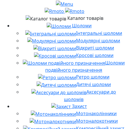
Каталог товарів
Шоломи
Інтегральні шоломи
Модулярні шоломи
Відкриті шоломи
Кросові шоломи
Шоломи
подвійного призначення
Ретро шоломи
Дитячі шоломи
Аксесуари до
шоломів
Захист
Мотонаколінники
Мотоналокотники
Компресійний захист