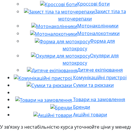
Кроссові боти
Захист тіла та
моточерепахи
Мотонаколінники
Мотоналокотники
Форма для
мотокросу
Окуляри для
мотокросу
Дитяче екіпіювання
Комунікаційні пристрої
Сумки та рюкзаки
Товари на замовлення
Бренди
Акційні товари
У звʼязку з нестабільністю курса уточнюйте ціни у мене