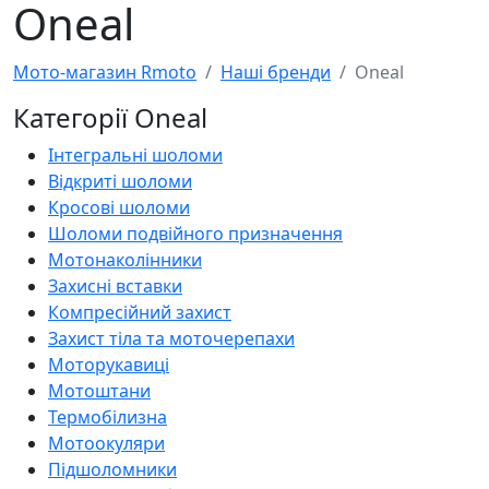
Oneal
Мото-магазин Rmoto
Наші бренди
Oneal
Категорії Oneal
Інтегральні шоломи
Відкриті шоломи
Кросові шоломи
Шоломи подвійного призначення
Мотонаколінники
Захисні вставки
Компресійний захист
Захист тіла та моточерепахи
Моторукавиці
Мотоштани
Термобілизна
Мотоокуляри
Підшоломники