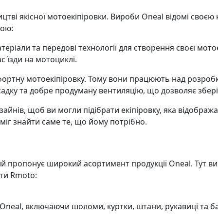
ництві якісної мотоекіпіровки. Вироби Oneal відомі своє
вою:
теріали та передові технології для створення своєї мотое
с їзди на мотоциклі.
фортну мотоекіпіровку. Тому вони працюють над розроб
садку та добре продуману вентиляцію, що дозволяє збері
йнів, щоб ви могли підібрати екіпіровку, яка відобража
н міг знайти саме те, що йому потрібно.
кий пропонує широкий асортимент продукції Oneal. Тут в
ати Rmoto:
eal, включаючи шоломи, куртки, штани, рукавиці та баг