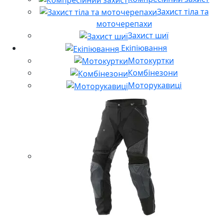
Захист тіла та
моточерепахи
Захист шиї
Екіпіювання
Мотокуртки
Комбінезони
Моторукавиці