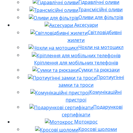
Гідравлічні оливи
Трансмісійні оливи
Оливи для фільтрів
Аксесуари
Світловідбивні
жилети
Чохли на мотоцикл
Кріплення для мобільних телефонів
Сумки та рюкзаки
Протиугінні
замки та троси
Комунікаційні
пристрої
Подарункові
сертифікати
Мотокрос
Кросові шоломи