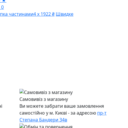
★★
 0
пка частинами
4 х 1922 ₴
Швидке
Самовивіз з магазину
і
Ви можете забрати ваше замовлення
самостійно у м. Києві - за адресою
пр-т
Степана Бандери 34в