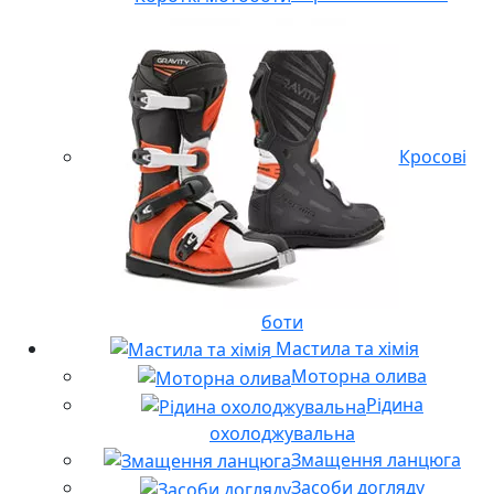
Кросові
боти
Мастила та хімія
Моторна олива
Рідина
охолоджувальна
Змащення ланцюга
Засоби догляду