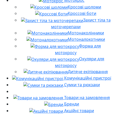
Мотокрос
Кросові шоломи
Кроссові боти
Захист тіла та
моточерепахи
Мотонаколінники
Мотоналокотники
Форма для
мотокросу
Окуляри для
мотокросу
Дитяче екіпіювання
Комунікаційні пристрої
Сумки та рюкзаки
Товари на замовлення
Бренди
Акційні товари