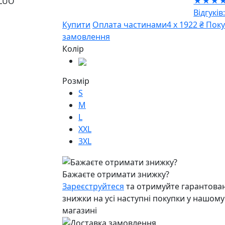
★★★
Відгуків:
Купити
Оплата частинами
4 х 1922 ₴
Поку
замовлення
Колір
Розмір
S
M
L
XXL
3XL
Бажаєте отримати знижку?
Зареєструйтеся
та отримуйте гарантован
знижки на усі наступні покупки у нашому
магазині