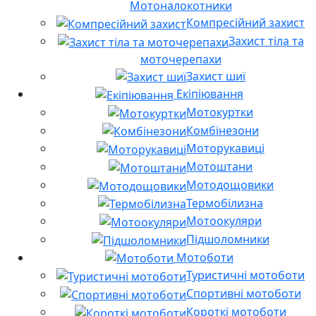
Мотоналокотники
Компресійний захист
Захист тіла та
моточерепахи
Захист шиї
Екіпіювання
Мотокуртки
Комбінезони
Моторукавиці
Мотоштани
Мотодощовики
Термобілизна
Мотоокуляри
Підшоломники
Мотоботи
Туристичні мотоботи
Спортивні мотоботи
Короткі мотоботи