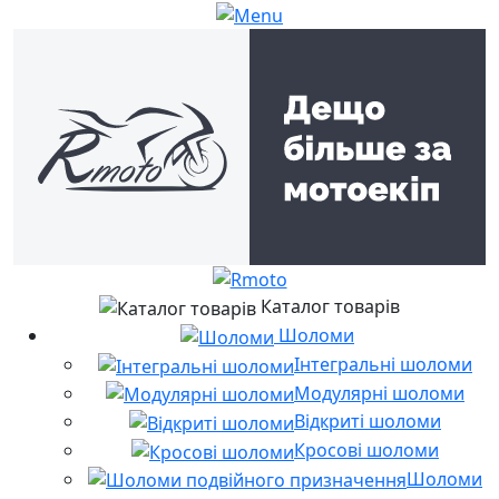
Каталог товарів
Шоломи
Інтегральні шоломи
Модулярні шоломи
Відкриті шоломи
Кросові шоломи
Шоломи