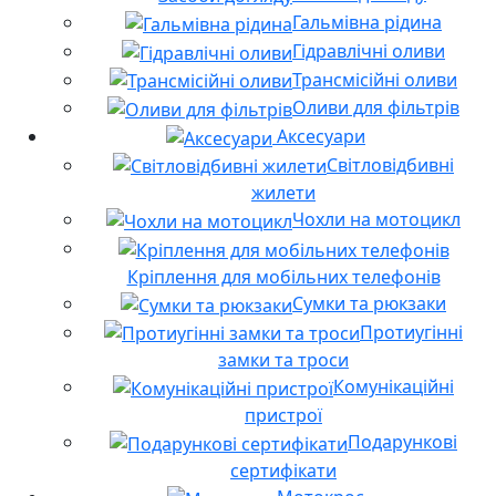
Гальмівна рідина
Гідравлічні оливи
Трансмісійні оливи
Оливи для фільтрів
Аксесуари
Світловідбивні
жилети
Чохли на мотоцикл
Кріплення для мобільних телефонів
Сумки та рюкзаки
Протиугінні
замки та троси
Комунікаційні
пристрої
Подарункові
сертифікати