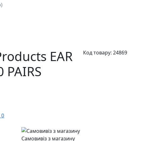
)
roducts EAR
Код товару:
24869
0 PAIRS
 0
Самовивіз з магазину