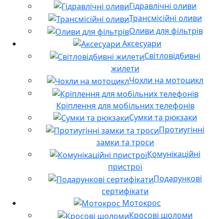
Гідравлічні оливи
Трансмісійні оливи
Оливи для фільтрів
Аксесуари
Світловідбивні
жилети
Чохли на мотоцикл
Кріплення для мобільних телефонів
Сумки та рюкзаки
Протиугінні
замки та троси
Комунікаційні
пристрої
Подарункові
сертифікати
Мотокрос
Кросові шоломи