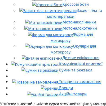
Кроссові боти
Захист тіла та
моточерепахи
Мотонаколінники
Мотоналокотники
Форма для
мотокросу
Окуляри для
мотокросу
Дитяче екіпіювання
Комунікаційні пристрої
Сумки та рюкзаки
Товари на замовлення
Бренди
Акційні товари
У звʼязку з нестабільністю курса уточнюйте ціни у мене