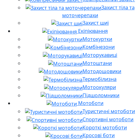
Захист тіла та
моточерепахи
Захист шиї
Екіпіювання
Мотокуртки
Комбінезони
Моторукавиці
Мотоштани
Мотодощовики
Термобілизна
Мотоокуляри
Підшоломники
Мотоботи
Туристичні мотоботи
Спортивні мотоботи
Короткі мотоботи
Кросові боти