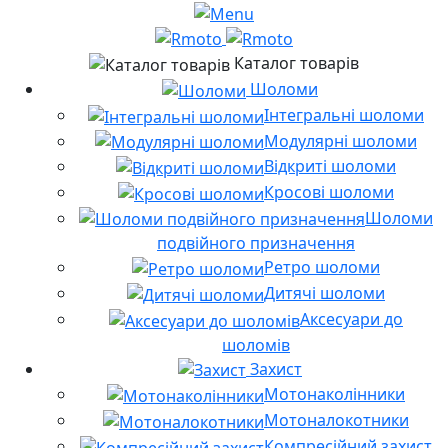
Каталог товарів
Шоломи
Інтегральні шоломи
Модулярні шоломи
Відкриті шоломи
Кросові шоломи
Шоломи
подвійного призначення
Ретро шоломи
Дитячі шоломи
Аксесуари до
шоломів
Захист
Мотонаколінники
Мотоналокотники
Компресійний захист