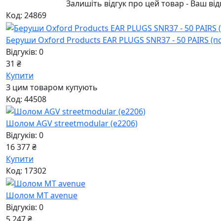
Залишіть відгук про цей товар - Ваш ві
Код: 24869
Беруши Oxford Products EAR PLUGS SNR37 - 50 PAIRS (
Відгуків: 0
31 ₴
Купити
З цим товаром купують
Код: 44508
Шолом AGV streetmodular (e2206)
Відгуків: 0
16 377 ₴
Купити
Код: 17302
Шолом MT avenue
Відгуків: 0
5 247 ₴