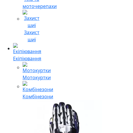
моточерепахи
Захист
шиї
Екіпіювання
Мотокуртки
Комбінезони