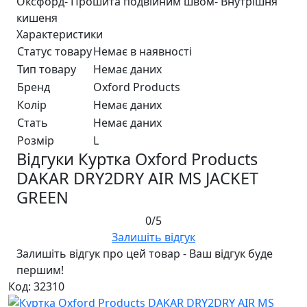
Оксфорд- Прошита подвійним швом- Внутрішня
кишеня
Характеристики
Статус товару
Немає в наявності
Тип товару
Немає даних
Бренд
Oxford Products
Колір
Немає даних
Стать
Немає даних
Розмір
L
Відгуки Куртка Oxford Products
DAKAR DRY2DRY AIR MS JACKET
GREEN
0/5
Залишіть відгук
Залишіть відгук про цей товар - Ваш відгук буде
першим!
Код: 32310