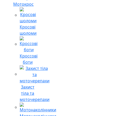
Мотокрос
Кросові
шоломи
Кроссові
боти
Захист
тіла та
моточерепахи
Мотонаколінники