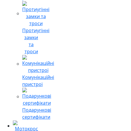
Протиугінні
замки
та
троси
Комунікаційні
пристрої
Подарункові
сертифікати