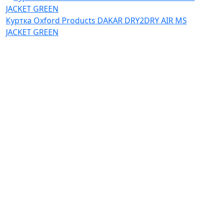
Куртка Oxford Products DAKAR DRY2DRY AIR MS
JACKET GREEN
Відгуків: 0
12 190 ₴
Ми в соціальних мережах
Українською
Ru
Наші контакти
Київ, ТРЦ Блокбастер
пр-т Степана Бандери, 34в
Ну ви розумієте - адреса сама за