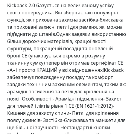
Kickback 2.0 базується на величезному успіху
свого попередника. Він зберігає такі популярні
функції, як прихована захисна застібка-блискавка
та приховані захисні петлі для ременя, які можна
під’єднати до штанів.Однак завдяки використанню
більш дорожчих матеріалів, кращої якості
фурнітури, покращеній посадці та оновленій
броні CE (упаковується окремо в розумну
тканинну сумку) тепер він отримав сертифікат CE
«A» і просто КРАЩИЙ у всіх відношеннях!Kickback
забезпечує повсякденну посадку та комфорт
завдяки технічним захисним елементам, таким як:
арамідні посилення та петлі для кріплення на
поясі. Особливості:- Арамідні підсилення- Захист
для плечей і ліктів рівня 1 CE (EN 1621-1:2012)-
Кишеня для захисту спини- Петлі для кріплення
поясу джинсів- Застібка-блискавка та манжети для
ще більшої зручності- Нестандартні кнопки